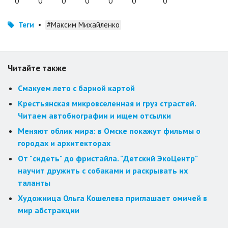
0
0
0
0
0
0
0
Теги
•
#Максим Михайленко
Читайте также
Смакуем лето с барной картой
Крестьянская микровселенная и груз страстей.
Читаем автобиографии и ищем отсылки
Меняют облик мира: в Омске покажут фильмы о
городах и архитекторах
От "сидеть" до фристайла. "Детский ЭкоЦентр"
научит дружить с собаками и раскрывать их
таланты
Художница Ольга Кошелева приглашает омичей в
мир абстракции