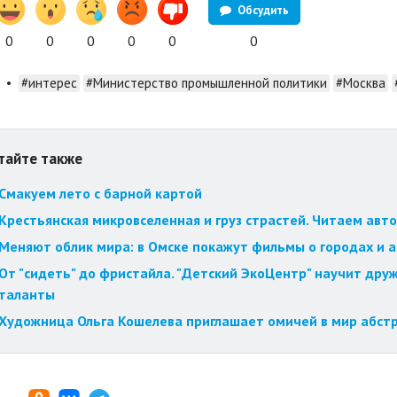
Обсудить
0
0
0
0
0
0
•
#интерес
#Министерство промышленной политики
#Москва
тайте также
Смакуем лето с барной картой
Крестьянская микровселенная и груз страстей. Читаем авт
Меняют облик мира: в Омске покажут фильмы о городах и 
От "сидеть" до фристайла. "Детский ЭкоЦентр" научит друж
таланты
Художница Ольга Кошелева приглашает омичей в мир абст