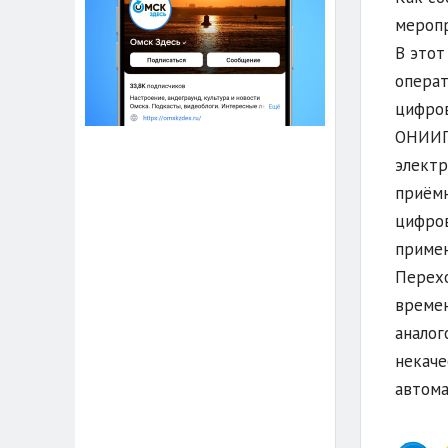
меропр
В этот
операт
цифров
ОНИИП 
электр
приёмн
цифров
примен
Перехо
времен
аналог
некаче
автома