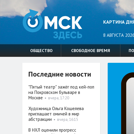
КАРТИНА ДН
8 АВГУСТА 2026
ОБЩЕСТВО
СВОБОДНОЕ ВРЕМЯ
П
Последние новости
"Пятый театр" зажёг под кей-поп
на Покровском бульваре в
Москве
•
вчера, 17:20
Художница Ольга Кошелева
приглашает омичей в мир
абстракции
•
вчера, 16:15
В НХЛ оценили прогресс