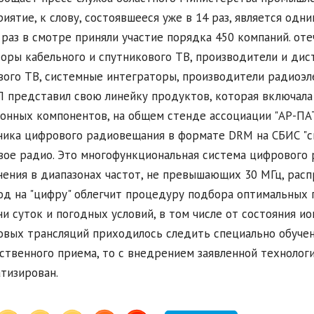
иятие, к слову, состоявшееся уже в 14 раз, является одн
 раз в смотре приняли участие порядка 450 компаний. от
оры кабельного и спутникового ТВ, производители и ди
ого ТВ, системные интеграторы, производители радиоэ
представил свою линейку продуктов, которая включала
онных компонентов, на общем стенде ассоциации "АР-ПАТ
ика цифрового радиовещания в формате DRM на СБИС "си
ое радио. Это многофункциональная система цифрового 
ения в диапазонах частот, не превышающих 30 МГц, рас
д на "цифру" облегчит процедуру подбора оптимальных 
и суток и погодных условий, в том числе от состояния и
овых трансляций приходилось следить специально обуче
ственного приема, то с внедрением заявленной технолог
тизирован.