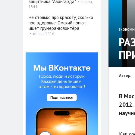
защитника "Авангарда"
•
вчера,
15:11
Не столько про красоту, сколько
про здоровье. Омский приют
ищет грумера-волонтёра
ЭКОНОМИ
•
вчера, 14:16
РА
ПР
Автор:
В Мос
2012.
научн
Как со