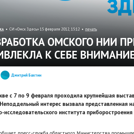
• СИ «Омск Здесь» 15 февраля 2012, 15:12 •
печать
КА
ЗРАБОТКА ОМСКОГО НИИ П
ИВЛЕКЛА К СЕБЕ ВНИМАНИЕ
Дмитрий Бахтин
кве с 7 по 9 февраля проходила крупнейшая выста
 Неподдельный интерес вызвала представленная н
о-исследовательского института приборостроения
общает пресс-служба областного Министерства промышлен