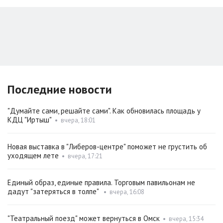
Последние новости
"Думайте сами, решайте сами". Как обновилась площадь у
КДЦ "Иртыш"
•
вчера, 18:01
Новая выставка в "Либеров-центре" поможет не грустить об
уходящем лете
•
вчера, 17:21
Единый образ, единые правила. Торговым павильонам не
дадут "затеряться в толпе"
•
вчера, 16:08
"Театральный поезд" может вернуться в Омск
•
вчера, 15:34