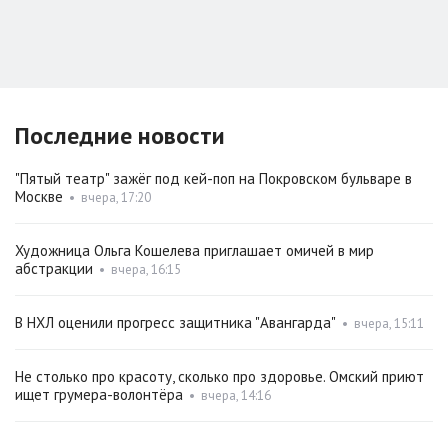
Последние новости
"Пятый театр" зажёг под кей-поп на Покровском бульваре в
Москве
•
вчера, 17:20
Художница Ольга Кошелева приглашает омичей в мир
абстракции
•
вчера, 16:15
В НХЛ оценили прогресс защитника "Авангарда"
•
вчера, 15:11
Не столько про красоту, сколько про здоровье. Омский приют
ищет грумера-волонтёра
•
вчера, 14:16