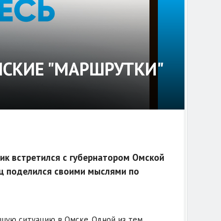
МСКИЕ "МАРШРУТКИ"
чик встретился с губернатором Омской
ц поделился своими мыслями по
щую ситуацию в Омске. Одной из тем