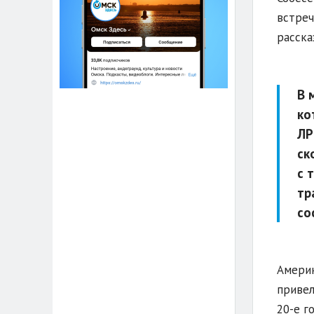
встреч
расска
В 
ко
ЛР
ск
с 
тр
со
Америк
привел
20-е г