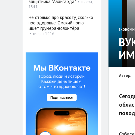
защитника "Авангарда"
•
вчера,
15:11
Не столько про красоту, сколько
про здоровье. Омский приют
ищет грумера-волонтёра
ЭКОНОМИ
•
вчера, 14:16
ВУ
ИМ
Автор:
Сегод
облас
повод
Собесе