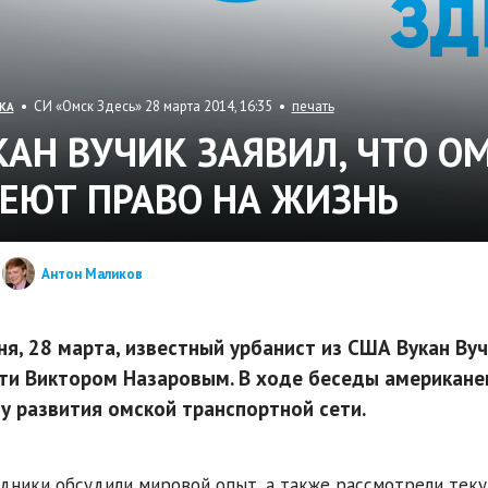
• СИ «Омск Здесь» 28 марта 2014, 16:35 •
печать
КА
КАН ВУЧИК ЗАЯВИЛ, ЧТО О
ЕЮТ ПРАВО НА ЖИЗНЬ
Антон Маликов
ня, 28 марта, известный урбанист из США Вукан Ву
ти Виктором Назаровым. В ходе беседы американе
у развития омской транспортной сети.
дники обсудили мировой опыт, а также рассмотрели теку