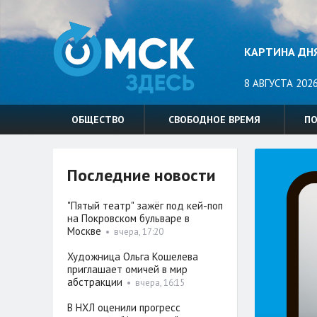
КАРТИНА ДН
8 АВГУСТА 2026
ОБЩЕСТВО
СВОБОДНОЕ ВРЕМЯ
П
Последние новости
"Пятый театр" зажёг под кей-поп
на Покровском бульваре в
Москве
•
вчера, 17:20
Художница Ольга Кошелева
приглашает омичей в мир
абстракции
•
вчера, 16:15
В НХЛ оценили прогресс