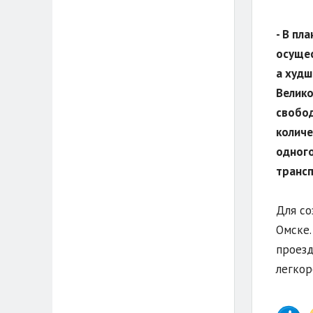
- В пл
осущес
а худш
Велико
свобод
количе
одного
транс
Для со
Омске.
проезд
легкор