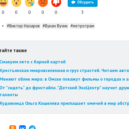
Обсудить
0
0
0
0
0
3
•
#Виктор Назаров
#Вукан Вучик
#метротрам
тайте также
Смакуем лето с барной картой
Крестьянская микровселенная и груз страстей. Читаем авт
Меняют облик мира: в Омске покажут фильмы о городах и 
От "сидеть" до фристайла. "Детский ЭкоЦентр" научит друж
таланты
Художница Ольга Кошелева приглашает омичей в мир абст