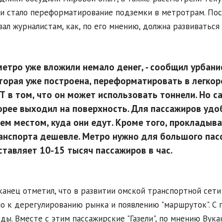
и стало переформатирование подземки в метротрам. Посл
зал журналистам, как, по его мнению, должна развиваться
метро уже вложили немало денег,
- сообщил урбанис
торая уже построена, переформатировать в легкор
Т в том, что он может использовать тоннели. Но с
орее выходил на поверхность. Для пассажиров удо
тем местом, куда они едут. Кроме того, прокладыв
анспорта дешевле. Метро нужно для большого пас
ставляет 10-15 тысяч пассажиров в час.
анец отметил, что в развитии омской транспортной сети
о к дерегулированию рынка и появлению "маршруток". С 
оды. Вместе с этим пассажирские "Газели", по мнению Вука