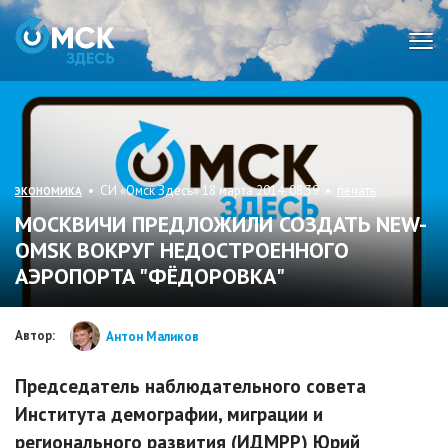
Мен
• СИ «Омск Здесь» 18 марта 2014, 08:39 •
печать
ЭКОНОМИКА
МОСКВИЧИ ПРЕДЛОЖИЛИ СОЗДАТЬ NEW-
OMSK ВОКРУГ НЕДОСТРОЕННОГО
АЭРОПОРТА "ФЁДОРОВКА"
Автор:
Антон Маликов
Председатель наблюдательного совета
Института демографии, миграции и
регионального развития (ИДМРР) Юрий