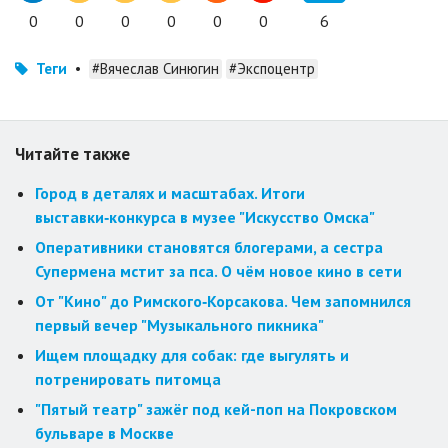
0
0
0
0
0
0
6
Теги
•
#Вячеслав Синюгин
#Экспоцентр
Читайте также
Город в деталях и масштабах. Итоги
выставки‑конкурса в музее "Искусство Омска"
Оперативники становятся блогерами, а сестра
Супермена мстит за пса. О чём новое кино в сети
От "Кино" до Римского‑Корсакова. Чем запомнился
первый вечер "Музыкального пикника"
Ищем площадку для собак: где выгулять и
потренировать питомца
"Пятый театр" зажёг под кей-поп на Покровском
бульваре в Москве