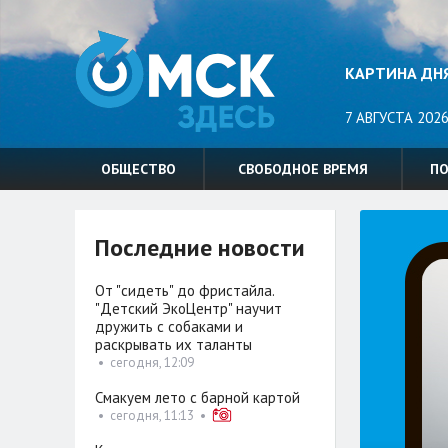
КАРТИНА ДН
7 АВГУСТА 2026
ОБЩЕСТВО
СВОБОДНОЕ ВРЕМЯ
П
Последние новости
От "сидеть" до фристайла.
"Детский ЭкоЦентр" научит
дружить с собаками и
раскрывать их таланты
•
сегодня, 12:09
Смакуем лето с барной картой
•
сегодня, 11:13
•