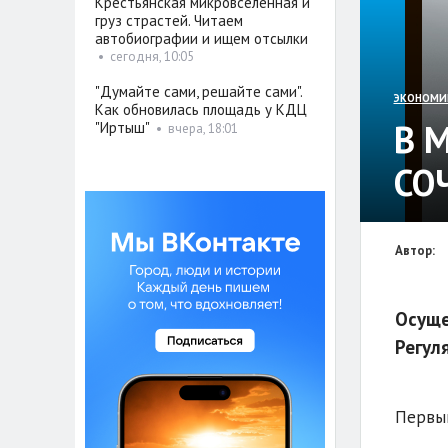
Крестьянская микровселенная и
груз страстей. Читаем
автобиографии и ищем отсылки
•
сегодня, 10:05
"Думайте сами, решайте сами".
ЭКОНОМИ
Как обновилась площадь у КДЦ
В 
"Иртыш"
•
вчера, 18:01
СО
Автор:
Осуще
Регул
Первый