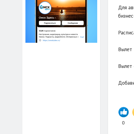
Для ав
бизнес
Распис
Вылет 
Вылет 
Добави
0