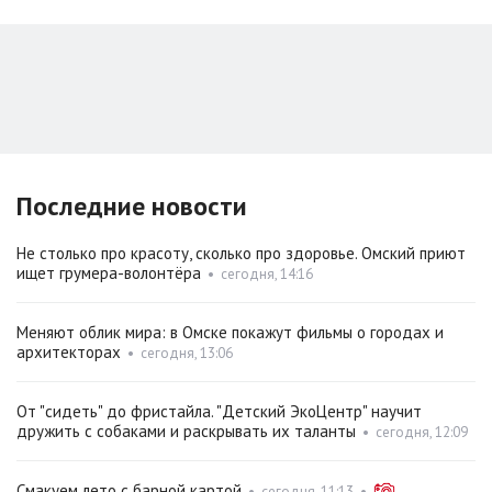
Последние новости
Не столько про красоту, сколько про здоровье. Омский приют
ищет грумера-волонтёра
•
сегодня, 14:16
Меняют облик мира: в Омске покажут фильмы о городах и
архитекторах
•
сегодня, 13:06
От "сидеть" до фристайла. "Детский ЭкоЦентр" научит
дружить с собаками и раскрывать их таланты
•
сегодня, 12:09
Смакуем лето с барной картой
•
сегодня, 11:13
•