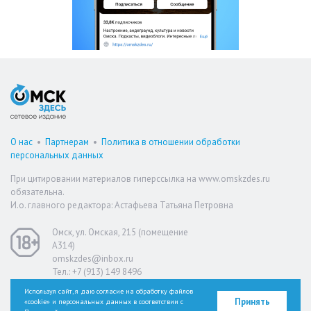
О нас
•
Партнерам
•
Политика в отношении обработки
персональных данных
При цитировании материалов гиперссылка на www.omskzdes.ru
обязательна.
И.о. главного редактора: Астафьева Татьяна Петровна
Омск, ул. Омская, 215 (помещение
А314)
omskzdes@inbox.ru
Тел.: +7 (913) 149 8496
Используя сайт, я даю согласие на обработку файлов
Принять
«cookie» и персональных данных в соответствии с
Версия для слабовидящих