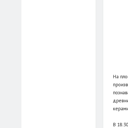
На пло
произв
познав
древни
керами
В 18:3