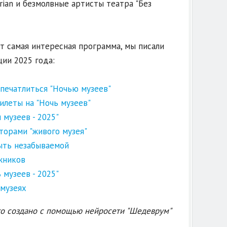
rian и безмолвные артисты театра "Без
ет самая интересная программа, мы писали
ии 2025 года:
впечатлиться "Ночью музеев"
илеты на "Ночь музеев"
и музеев - 2025"
торами "живого музея"
ыть незабываемой
жников
 музеев - 2025"
 музеях
то создано с помощью нейросети "Шедеврум"