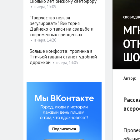
Сколько лет омскому светофору
•
вчера, 15:09
"Творчество нельзя
СВОБОДН
регулировать". Виктория
МГ
Дайнеко о такси на свадьбе и
современных принцессах
ОТ
•
вчера, 14:20
Больше комфорта: тропинка в
ШО
Птичьей гавани станет удобной
дорожкой
•
вчера, 13:05
Автор:
Расск
всеро
Провес
обычно