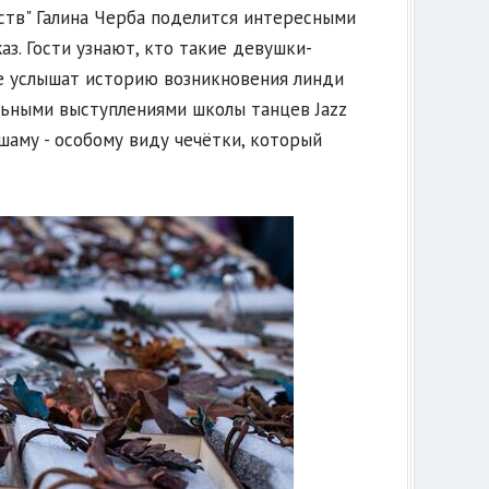
ств" Галина Черба поделится интересными
з. Гости узнают, кто такие девушки-
кже услышат историю возникновения линди
льными выступлениями школы танцев Jazz
шаму - особому виду чечётки, который