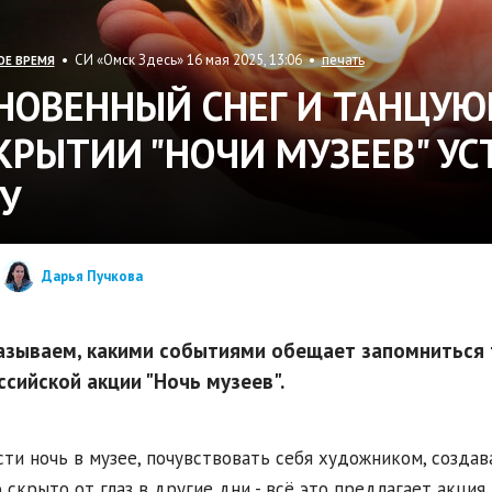
• СИ «Омск Здесь» 16 мая 2025, 13:06 •
печать
ОЕ ВРЕМЯ
НОВЕННЫЙ СНЕГ И ТАНЦУЮ
КРЫТИИ "НОЧИ МУЗЕЕВ" У
У
Дарья Пучкова
азываем, какими событиями обещает запомниться
ссийской акции "Ночь музеев".
ти ночь в музее, почувствовать себя художником, создава
 скрыто от глаз в другие дни - всё это предлагает акция 