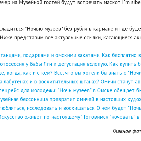
ечер на Музейной гостей будут встречать маскот I`m sibe
.
сладиться "Ночью музеев" без рубля в кармане и где буд
 Ниже представим все актуальные ссылки, касающиеся акц
 танцами, подарками и омскими закатами. Как бесплатно 
отосессия у Бабы Яги и дегустация вслепую. Как купить б
де, когда, как и с кем? Всё, что вы хотели бы знать о "Ноч
а лабутенах и в восхитительных штанах? Омичи станут ав
пецрейс для молодежи: "Ночь музеев" в Омске обещает б
узейная бессонница превратит омичей в настоящих худо
любляться, исследовать и восхищаться. О чем будет "Ночь
Искусство оживет по-настоящему". Готовимся "ночевать" в
Главное фо