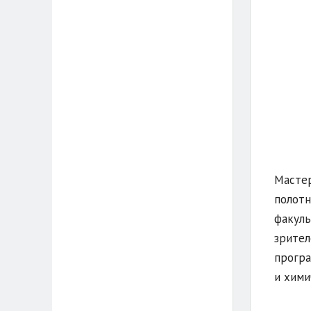
Мастер
полотн
факуль
зрител
програ
и хими