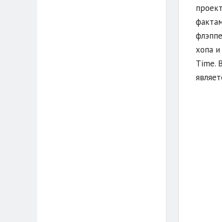
проект
фактам
флэппе
хопа и
Time. 
являет