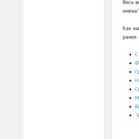
Весь в
имени"
Как на
ранее.
С
Ф
Г
Н
С
М
В
"