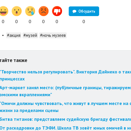
Обсудить
0
0
0
0
0
0
•
#акция
#музей
#ночь музеев
тайте также
"Творчество нельзя регулировать". Виктория Дайнеко о так
принцессах
Арт-маркет занял место: (пуб)личные границы, тиражируем
омскими вкраплениями"
"Омичи должны чувствовать, что живут в лучшем месте на с
жизни за пределами сцены
Битва титанов: представляем судейскую бригаду фестиваля
От раскадровки до ТЭФИ. Школа ТВ зовёт юных омичей в н