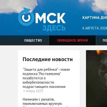
КАРТИНА ДН
6 АВГУСТА 2026
ОБЩЕСТВО
СВОБОДНОЕ ВРЕМЯ
П
Последние новости
"Защита для ребёнка" - новая
подписка "Ростелекома"
позаботится о
кибербезопасности
подрастающего поколения
•
вчера, 16:53
Начинали с рычагов,
переключаемых вручную.