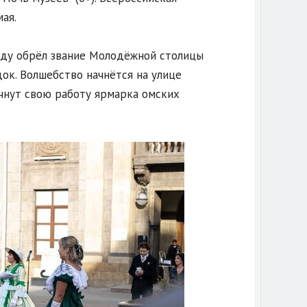
ая.
оду обрёл звание Молодёжной столицы
док. Волшебство начнётся на улице
чнут свою работу ярмарка омских