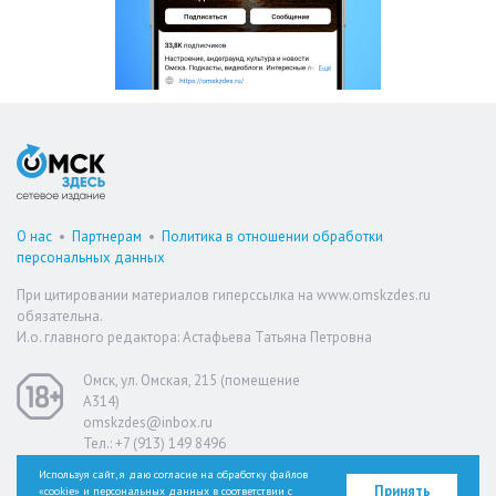
О нас
•
Партнерам
•
Политика в отношении обработки
персональных данных
При цитировании материалов гиперссылка на www.omskzdes.ru
обязательна.
И.о. главного редактора: Астафьева Татьяна Петровна
Омск, ул. Омская, 215 (помещение
А314)
omskzdes@inbox.ru
Тел.: +7 (913) 149 8496
Используя сайт, я даю согласие на обработку файлов
Принять
«cookie» и персональных данных в соответствии с