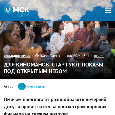
Мен
• СИ «Омск Здесь» 1 июля 2024, 13:11 •
печать
СВОБОДНОЕ ВРЕМЯ
ДЛЯ КИНОМАНОВ: СТАРТУЮТ ПОКАЗЫ
ПОД ОТКРЫТЫМ НЕБОМ
Автор:
Омск Здесь
Омичам предлагают разнообразить вечерний
досуг и провести его за просмотром хороших
фильмов на свежем воздухе.