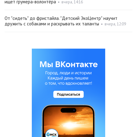
ищет грумера-волонтёра
•
вчера, 14:16
От "сидеть" до фристайла. "Детский ЭкоЦентр" научит
дружить с собаками и раскрывать их таланты
•
вчера, 12:09