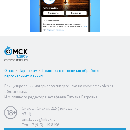
О нас
•
Партнерам
•
Политика в отношении обработки
персональных данных
При цитировании материалов гиперссылка на www.omskzdes.ru
обязательна.
И.о. главного редактора: Астафьева Татьяна Петровна
Омск, ул. Омская, 215 (помещение
А314)
omskzdes@inbox.ru
Тел.: +7 (913) 149 8496