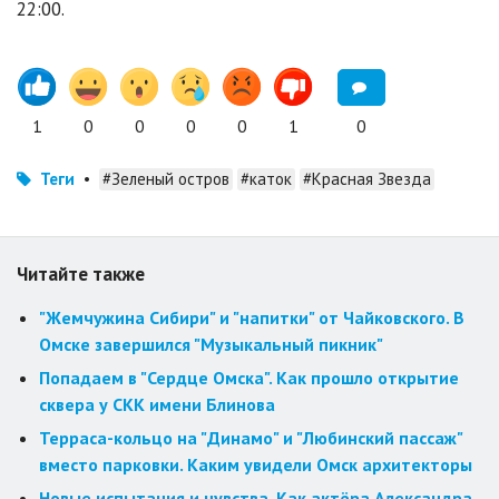
22:00.
1
0
0
0
0
1
0
Теги
•
#Зеленый остров
#каток
#Красная Звезда
Читайте также
"Жемчужина Сибири" и "напитки" от Чайковского. В
Омске завершился "Музыкальный пикник"
Попадаем в "Сердце Омска". Как прошло открытие
сквера у СКК имени Блинова
Терраса-кольцо на "Динамо" и "Любинский пассаж"
вместо парковки. Каким увидели Омск архитекторы
Новые испытания и чувства. Как актёра Александра