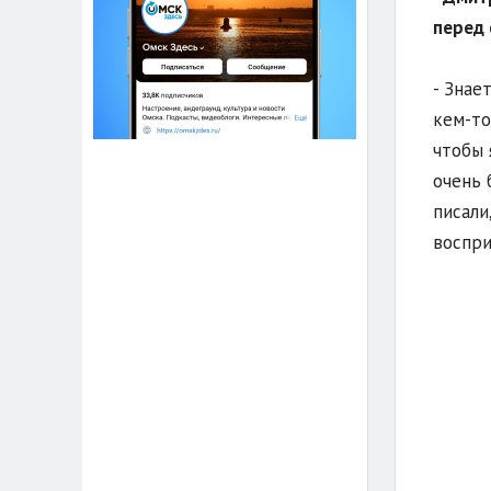
перед 
- Знае
кем-то
чтобы 
очень 
писали
воспри