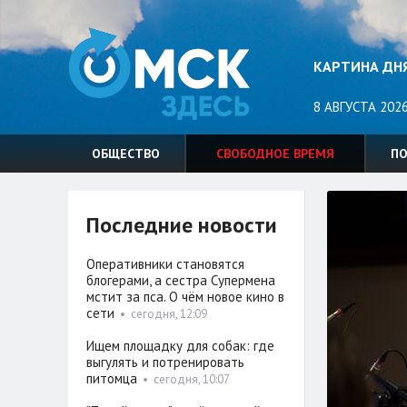
КАРТИНА ДН
8 АВГУСТА 2026
ОБЩЕСТВО
СВОБОДНОЕ ВРЕМЯ
П
Последние новости
Оперативники становятся
блогерами, а сестра Супермена
мстит за пса. О чём новое кино в
сети
•
сегодня, 12:09
Ищем площадку для собак: где
выгулять и потренировать
питомца
•
сегодня, 10:07