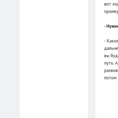
вот хо
пример
- Нужн
- Како
дальне
вы буд
путь. 
развив
потом 