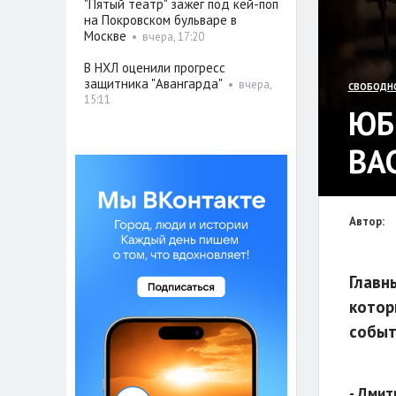
"Пятый театр" зажёг под кей-поп
на Покровском бульваре в
Москве
•
вчера, 17:20
В НХЛ оценили прогресс
защитника "Авангарда"
•
вчера,
СВОБОДН
15:11
ЮБ
ВА
Автор:
Главн
котор
событ
- Дмит