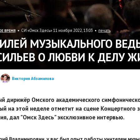
• СИ «Омск Здесь» 11 ноября 2022, 13:03 •
печать
ОЕ ВРЕМЯ
ИЛЕЙ МУЗЫКАЛЬНОГО ВЕД
СИЛЬЕВ О ЛЮБВИ К ДЕЛУ 
Виктория Абзамилова
ый дирижёр Омского академического симфоническо
ый на этой неделе отметит на сцене Концертного
ия, дал "Омск Здесь" эксклюзивное интервью.
рий Владимирович, у вас был опыт работы учителем музык