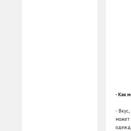
- Как 
- Вкус
может 
одежда