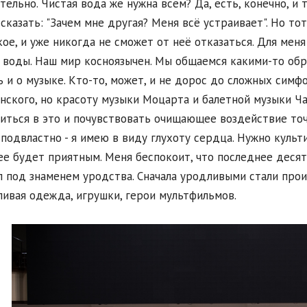
ательно. Чистая вода же нужна всем? Да, есть, конечно, и
сказать: "Зачем мне другая? Меня всё устраивает". Но тот
кое, и уже никогда не сможет от неё отказаться. Для меня
 воды. Наш мир косноязычен. Мы общаемся какими-то обры
ь и о музыке. Кто-то, может, и не дорос до сложных сим
нского, но красоту музыки Моцарта и балетной музыки Ча
иться в это и почувствовать очищающее воздействие точ
 подвластно - я имею в виду глухоту сердца. Нужно культ
е будет приятным. Меня беспокоит, что последнее десяти
 под знаменем уродства. Сначала уродливыми стали прои
ливая одежда, игрушки, герои мультфильмов.