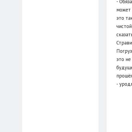
- Обяз
может 
это та
чистой
сказат
Страви
Погруз
это не
будуще
прошёл
- урод