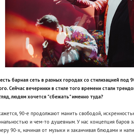
с есть барная сеть в разных городах со стилизацией под 9
го. Сейчас вечеринки в стиле того времени стали трендом,
гляд, людям хочется "сбежать" именно туда?
кажется, 90-е продолжают манить свободой, искренностью,
нальностью и чем-то душевным. У нас концепция баров з
еру 90-х, начиная от музыки и заканчивая блюдами и нап