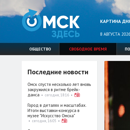
КАРТИНА ДН
8 АВГУСТА 2026
ОБЩЕСТВО
СВОБОДНОЕ ВРЕМЯ
П
Последние новости
Омск спустя несколько лет вновь
закружился в ритме брейк-
данса
•
сегодня, 18:16
•
Город в деталях и масштабах.
Итоги выставки‑конкурса в
музее "Искусство Омска"
•
сегодня, 16:05
•