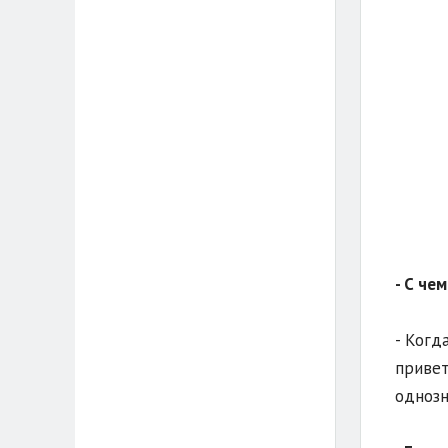
- С че
- Когд
привет
однозн