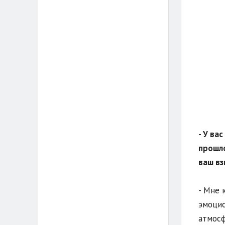
- У ва
прошло
ваш вз
- Мне 
эмоцио
атмосф