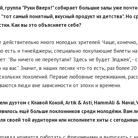
й, г
рупп
а
"Руки Вверх!"
собирает большие залы уже почти 3
 "тот самый понятный, вкусный продукт из детства". Но 
тки. Как вы это объясняете себе?
ле действительно много молодых зрителей. Чаще, конечно
но есть и тинейджеры, специально покупающие билеты на 
ет: "Вы ничего не перепутали? Здесь не будет Элджея", -
 на вас". Значит, в наших песнях что-то есть, раз более 
скольких поколений. Первые любовные переживания, расст
ваются люди вне зависимости от эпохи и времени.
пели дуэтом с Клавой Кокой, Artik & Asti, HammAli & Navai
явилось ещё больше поклонников среди молодёжи. Вам ли
ля своей той аудитории или исполняете хиты с сегодня
правда нравится работать с фрешменами и выпускать с н