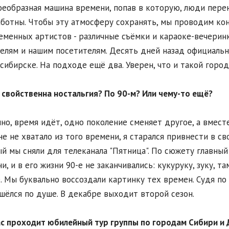
оеобразная машина времени, попав в которую, люди пере
аботны. Чтобы эту атмосферу сохранять, мы проводим кон
еменных артистов - различные съёмки и караоке-вечерин
елям и нашим посетителям. Десять дней назад официально 
сибирске. На подходе ещё два. Уверен, что и такой город
м свойственна ностальгия? По 90-м? Или чему-то ещё?
чно, время идёт, одно поколение сменяет другое, а вмест
не не хватало из того времени, я старался привнести в сво
й мы сняли для телеканала "Пятница". По сюжету главный 
и, и в его жизни 90-е не заканчивались: кукуруку, зуку, т
. Мы буквально воссоздали картинку тех времен. Судя по 
шёлся по душе. В декабре выходит второй сезон.
ас проходит юбилейный тур группы по городам Сибири и 