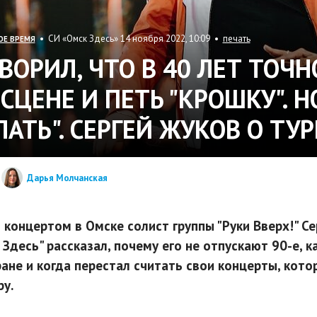
• СИ «Омск Здесь» 14 ноября 2022, 10:09 •
печать
ОЕ ВРЕМЯ
ОВОРИЛ, ЧТО В 40 ЛЕТ ТОЧН
 СЦЕНЕ И ПЕТЬ "КРОШКУ".
ЛАТЬ". СЕРГЕЙ ЖУКОВ О ТУ
Дарья Молчанская
 концертом в Омске солист группы "Руки Вверх!" С
 Здесь" рассказал, почему его не отпускают 90-е, 
ране и когда перестал считать свои концерты, кот
ру.