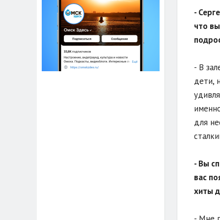
- Серге
что вы
подрос
- В за
дети, 
удивля
именно
для не
сталки
- Вы с
вас по
хиты д
- Мне 