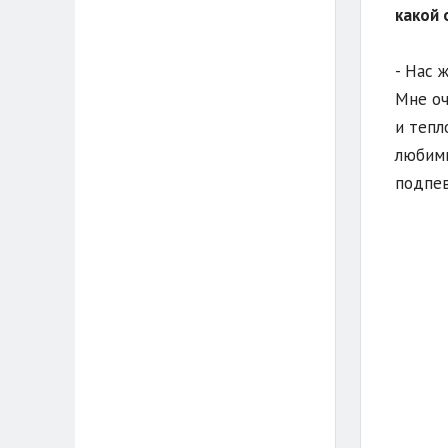
какой 
- Нас 
Мне оч
и тепл
любимы
подпев