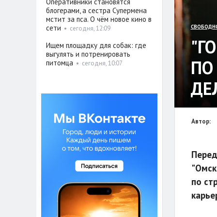
Оперативники становятся
блогерами, а сестра Супермена
мстит за пса. О чём новое кино в
сети
СВОБОДН
•
сегодня, 12:09
"Г
Ищем площадку для собак: где
выгулять и потренировать
ПО
питомца
•
сегодня, 10:07
ДЕ
Автор:
Перед
"Омск
по ст
карье