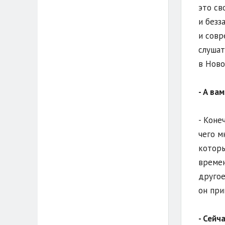
это св
и безз
и совр
слушат
в Ново
- А ва
- Коне
чего м
которы
времен
другое
он при
- Сейч