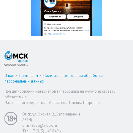
О нас
•
Партнерам
•
Политика в отношении обработки
персональных данных
При цитировании материалов гиперссылка на www.omskzdes.ru
обязательна.
И.о. главного редактора: Астафьева Татьяна Петровна
Омск, ул. Омская, 215 (помещение
А314)
omskzdes@inbox.ru
Тел.: +7 (913) 149 8496