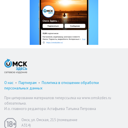
О нас
•
Партнерам
•
Политика в отношении обработки
персональных данных
При цитировании материалов гиперссылка на www.omskzdes.ru
обязательна.
И.о. главного редактора: Астафьева Татьяна Петровна
Омск, ул. Омская, 215 (помещение
А314)