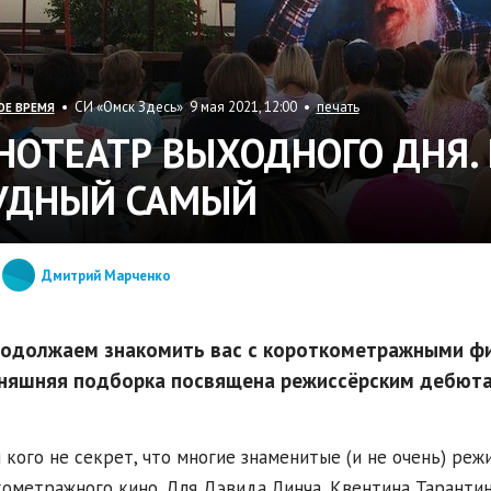
• СИ «Омск Здесь» 9 мая 2021, 12:00 •
печать
ОЕ ВРЕМЯ
НОТЕАТР ВЫХОДНОГО ДНЯ. 
УДНЫЙ САМЫЙ
Дмитрий Марченко
одолжаем знакомить вас с короткометражными фи
няшняя подборка посвящена режиссёрским дебюта
 кого не секрет, что многие знаменитые (и не очень) реж
ометражного кино. Для Дэвида Линча, Квентина Тарантин