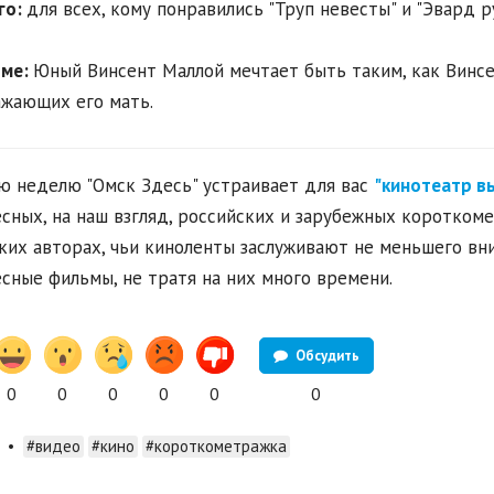
го:
для всех, кому понравились "Труп невесты" и "Эвард р
ьме:
Юный Винсент Маллой мечтает быть таким, как Винсе
жающих его мать.
 неделю "Омск Здесь" устраивает для вас
"кинотеатр в
сных, на наш взгляд, российских и зарубежных коротком
ких авторах, чьи киноленты заслуживают не меньшего вн
сные фильмы, не тратя на них много времени.
Обсудить
0
0
0
0
0
0
•
#видео
#кино
#короткометражка