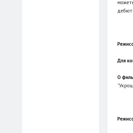
можете
дебютн
Режисс
Для ко
О фил
"Укрощ
Режисс