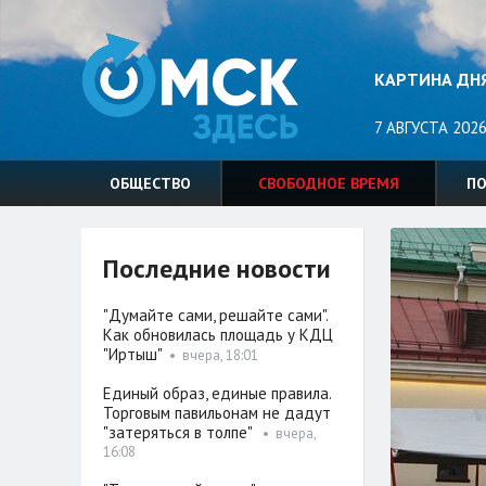
КАРТИНА ДН
7 АВГУСТА 2026
ОБЩЕСТВО
СВОБОДНОЕ ВРЕМЯ
П
Последние новости
"Думайте сами, решайте сами".
Как обновилась площадь у КДЦ
"Иртыш"
•
вчера, 18:01
Единый образ, единые правила.
Торговым павильонам не дадут
"затеряться в толпе"
•
вчера,
16:08