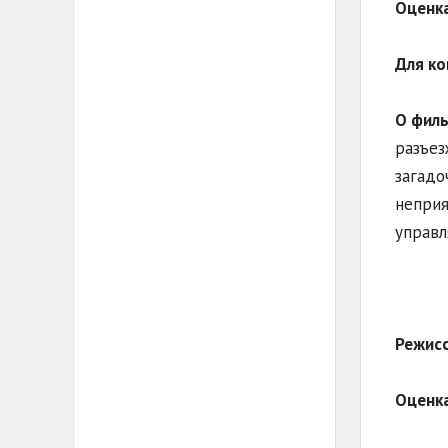
Оценка
Для ко
О фил
разъез
загадо
неприя
управл
Режис
Оценка