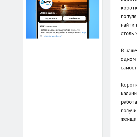
коротк
популя
найти 
столь 
В наше
одном 
самост
Коротк
калини
работа
получи
женщин