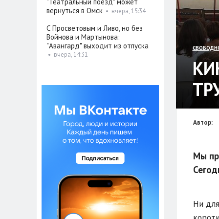
"Театральный поезд" может
вернуться в Омск
•
вчера, 15:34
С Просветовым и Ливо, но без
Войнова и Мартынова:
"Авангард" выходит из отпуска
СВОБОДН
•
вчера, 14:31
КИ
ТР
Автор:
Мы пр
Сегод
Ни для
коротк