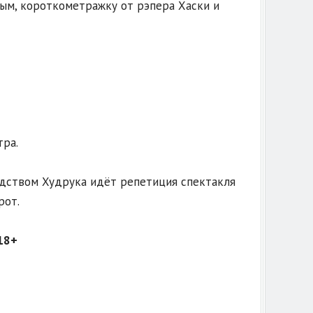
м, короткометражку от рэпера Хаски и
тра.
одством Худрука идёт репетиция спектакля
рот.
18+