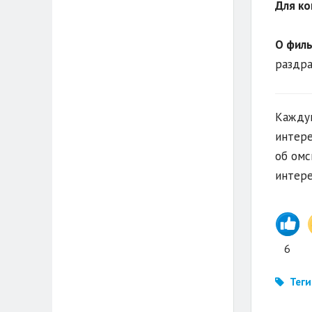
Для ко
О фил
раздра
Каждую
интере
об омс
интере
6
Теги