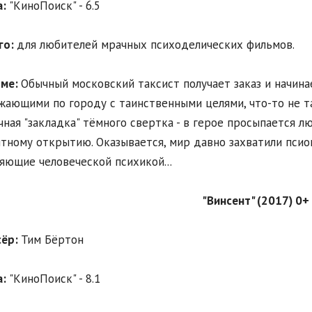
:
"КиноПоиск" - 6.5
го:
для любителей мрачных психоделических фильмов.
ьме:
Обычный московский таксист получает заказ и начинае
жающими по городу с таинственными целями, что-то не та
чная "закладка" тёмного свертка - в герое просыпается л
тному открытию. Оказывается, мир давно захватили псио
яющие человеческой психикой...
"Винсент" (2017) 0+
сёр:
Тим Бёртон
:
"КиноПоиск" - 8.1