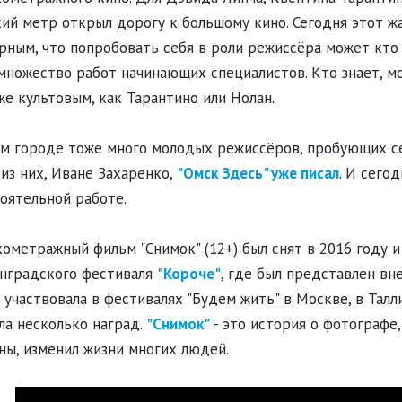
ий метр открыл дорогу к большому кино. Сегодня этот жа
рным, что попробовать себя в роли режиссёра может кто
множество работ начинающих специалистов. Кто знает, мо
же культовым, как Тарантино или Нолан.
м городе тоже много молодых режиссёров, пробующих се
из них, Иване Захаренко,
"Омск Здесь" уже писал
. И сего
оятельной работе.
ометражный фильм "Снимок" (12+) был снят в 2016 году и
нградского фестиваля
"Короче"
, где был представлен вне
 участвовала в фестивалях "Будем жить" в Москве, в Талл
ла несколько наград.
"Снимок"
- это история о фотографе
ы, изменил жизни многих людей.