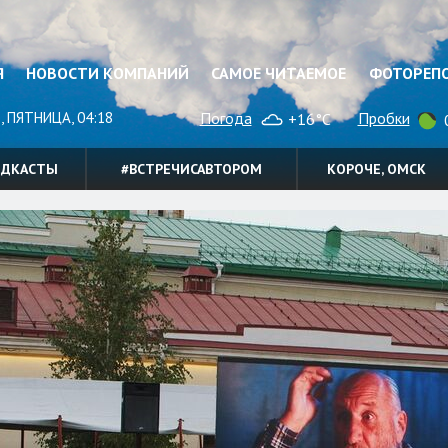
Я
НОВОСТИ КОМПАНИЙ
САМОЕ ЧИТАЕМОЕ
ФОТОРЕП
, ПЯТНИЦА, 04:18
Погода
Пробки
+16°C
0
ОДКАСТЫ
#ВСТРЕЧИСАВТОРОМ
КОРОЧЕ, ОМСК