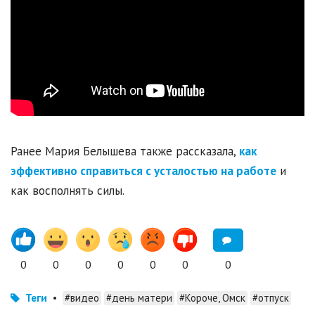
Ранее Мария Белышева также рассказала,
как
эффективно справиться с усталостью на работе
и
как восполнять силы.
0
0
0
0
0
0
0
Теги
•
#видео
#день матери
#Короче, Омск
#отпуск