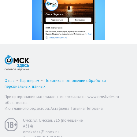
О нас
•
Партнерам
•
Политика в отношении обработки
персональных данных
При цитировании материалов гиперссылка на www.omskzdes.ru
обязательна.
И.о. главного редактора: Астафьева Татьяна Петровна
Омск, ул. Омская, 215 (помещение
А314)
omskzdes@inbox.ru