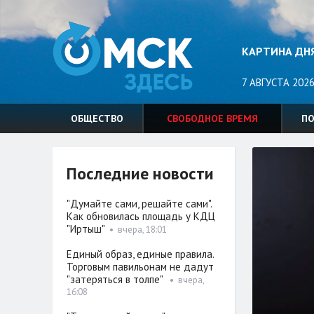
КАРТИНА ДН
7 АВГУСТА 2026
ОБЩЕСТВО
СВОБОДНОЕ ВРЕМЯ
П
Последние новости
"Думайте сами, решайте сами".
Как обновилась площадь у КДЦ
"Иртыш"
•
вчера, 18:01
Единый образ, единые правила.
Торговым павильонам не дадут
"затеряться в толпе"
•
вчера,
16:08