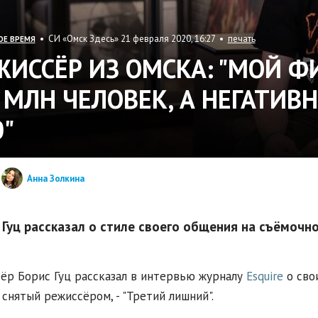
• СИ «Омск Здесь» 21 февраля 2020, 16:27 •
печать
ОЕ ВРЕМЯ
ЖИССЁР ИЗ ОМСКА: "МОЙ 
4 МЛН ЧЕЛОВЕК, А НЕГАТИ
0"
Анна Золкина
 Гуц рассказал о стиле своего общения на съёмочн
ёр Борис Гуц рассказал в интервью журналу
Esquire
о сво
 снятый режиссёром, - "Третий лишний".