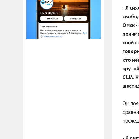
- Я сн
свобод
Омск -
понима
свой с
говори
кто не
крутой
США. Н
шести
Он поя
сравни
послед
- Я ди