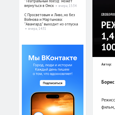
"Театральный поезд" может
вернуться в Омск
•
вчера, 15:34
С Просветовым и Ливо, но без
СВОБОДН
Войнова и Мартынова:
РЕ
"Авангард" выходит из отпуска
•
вчера, 14:31
1,
10
Автор:
Борис
Режисс
фильм,