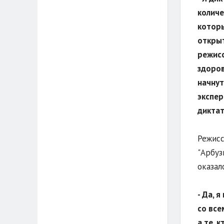
количе
которы
открыт
режисс
здоров
начнут
экспер
диктат
Режисс
"Арбуз
оказал
- Да, 
со все
а те, 