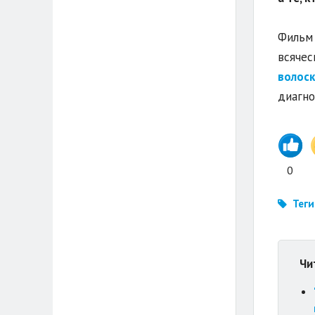
Фильм 
всячес
волоск
диагно
0
Теги
Чи