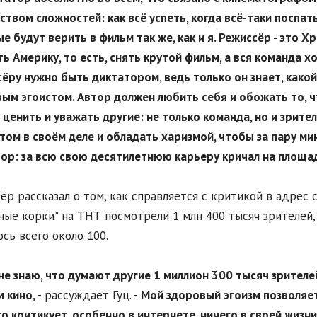
ством сложностей: как всё успеть, когда всё-таки поспать 
е будут верить в фильм так же, как и я. Режиссёр - это Хр
ь Америку, то есть, снять крутой фильм, а вся команда х
ёру нужно быть диктатором, ведь только он знает, како
ым эгоистом. Автор должен любить себя и обожать то, чт
 ценить и уважать другие: не только команда, но и зрите
том в своём деле и обладать харизмой, чтобы за пару ми
ор: за всю свою десятилетнюю карьеру кричал на площад
ёр рассказал о том, как справляется с критикой в адрес 
ные корки" на ТНТ посмотрели 1 млн 400 тысяч зрителей
ось всего около 100.
я не знаю, что думают другие 1 миллион 300 тысяч зрителе
м кино,
- рассуждает Гуц. -
Мой здоровый эгоизм позволяет 
кто критикует, особенно в интернете, ничего в своей жизни