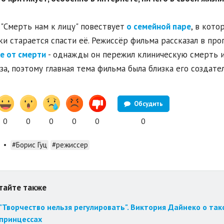
"Смерть нам к лицу" повествует
о семейной паре
, в кото
ки старается спасти её. Режиссёр фильма рассказал в пр
е от смерти
- однажды он пережил клиническую смерть и
за, поэтому главная тема фильма была близка его создате
Обсудить
0
0
0
0
0
0
•
#Борис Гуц
#режиссер
тайте также
"Творчество нельзя регулировать". Виктория Дайнеко о так
принцессах