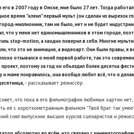
ял его в 2007 году в Омске, мне было 27 лет. Тогда работа
ное время "клеил" первый мульт (он сделан из вырезок г
 город-миллионник, там не было, нет и не будет индустри
л, что у меня нет единомышленников в этом городе, поэто
тиль stop-motion, а заодно поверил в себя. Многие мульт
ли, что это не анимация, а видеоарт. Они были правы, я
плохо отзывался о моей первой работе, так это современ
 проект, поэтому за год он объездил более десятка фести
у и маме понравилось, она вообще любит всё, что я делаю
десятница,
- рассказывает режиссёр.
сняет, что пока в его фильмографии любимых картин нет, н
ть её с короткометражным фильмом "Твой брат так умеет
ний снял выпускник высших курсов сценаристов и режиссё
ктатор абсолютно во всём, что связано с кинематографом