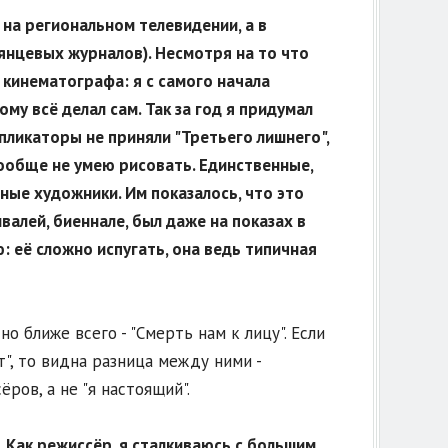
л на региональном телевидении, а в
лянцевых журналов). Несмотря на то что
и кинематографа: я с самого начала
му всё делал сам. Так за год я придумал
ипликаторы не приняли "Третьего лишнего",
 вообще не умею рисовать. Единственные,
ные художники. Им показалось, что это
валей, биеннале, был даже на показах в
: её сложно испугать, она ведь типичная
о ближе всего - "Смерть нам к лицу". Если
", то видна разница между ними -
ров, а не "я настоящий".
. Как режиссёр, я сталкиваюсь с большим