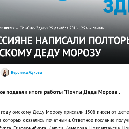
• СИ «Омск Здесь» 29 декабря 2016, 12:24 •
печать
ОЕ ВРЕМЯ
ССИЯНЕ НАПИСАЛИ ПОЛТОР
СКОМУ ДЕДУ МОРОЗУ
Вероника Жукова
ке подвели итоги работы "Почты Деда Мороза".
 году омскому Деду Морозу прислали 1508 писем от детей
з которых оказались печатными. Ответное послание получ
урга, Екатеринбурга, Калуги, Кемерова, Новоалтайска, Но