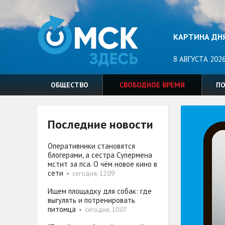
КАРТИНА ДН
8 АВГУСТА 2026
ОБЩЕСТВО
СВОБОДНОЕ ВРЕМЯ
П
Последние новости
Оперативники становятся
блогерами, а сестра Супермена
мстит за пса. О чём новое кино в
сети
•
сегодня, 12:09
Ищем площадку для собак: где
выгулять и потренировать
питомца
•
сегодня, 10:07