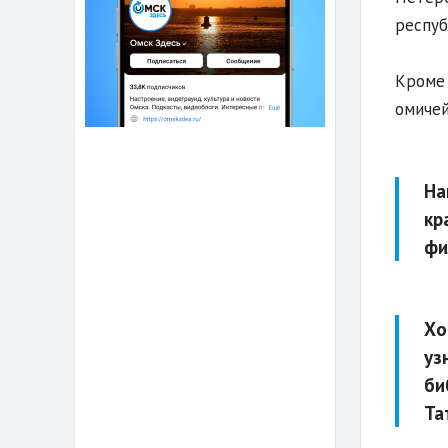
респуб
Кроме 
омичей
На
кр
фи
Хо
уз
би
Та