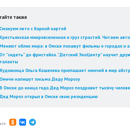
тайте также
Смакуем лето с барной картой
Крестьянская микровселенная и груз страстей. Читаем авт
Меняют облик мира: в Омске покажут фильмы о городах и 
От "сидеть" до фристайла. "Детский ЭкоЦентр" научит друж
таланты
Художница Ольга Кошелева приглашает омичей в мир абст
Омичи напишут письма Деду Морозу
В Омске до конца года Дед Мороз поздравит тысячу челов
Дед Мороз открыл в Омске свою резиденцию
ься: