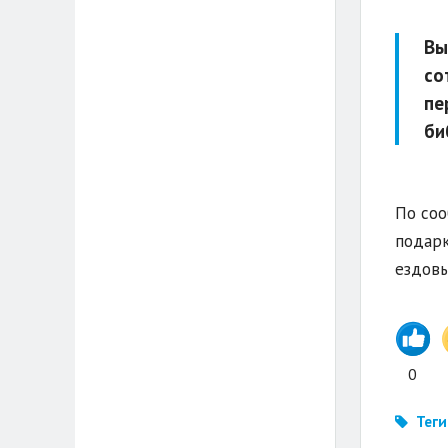
Вы
со
пе
би
По соо
подарк
ездовы
0
Теги