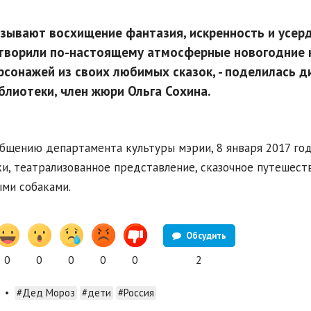
зывают восхищение фантазия, искренность и усерд
творили по-настоящему атмосферные новогодние 
рсонажей из своих любимых сказок, - поделилась 
блиотеки, член жюри Ольга Сохина.
бщению департамента культуры мэрии, 8 января 2017 го
и, театрализованное представление, сказочное путешеств
ми собаками.
Обсудить
0
0
0
0
0
2
•
#Дед Мороз
#дети
#Россия