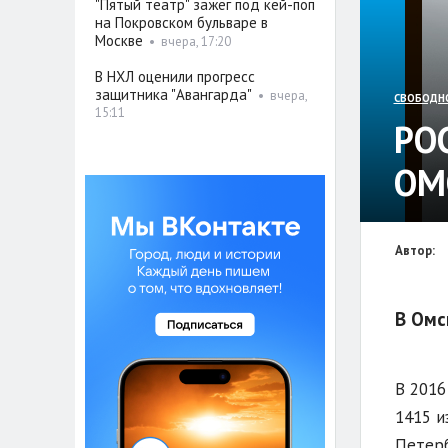
"Пятый театр" зажёг под кей-поп
на Покровском бульваре в
Москве
•
вчера, 17:20
В НХЛ оценили прогресс
защитника "Авангарда"
•
вчера,
СВОБОДН
15:11
РО
ОМ
Автор:
В Омс
В 2016
1415 и
Петерб