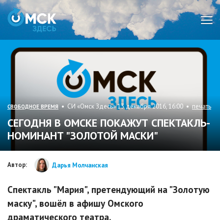
Мен
• СИ «Омск Здесь» 13 декабря 2016, 16:00 •
печать
СВОБОДНОЕ ВРЕМЯ
СЕГОДНЯ В ОМСКЕ ПОКАЖУТ СПЕКТАКЛЬ-
НОМИНАНТ "ЗОЛОТОЙ МАСКИ"
Автор:
Дарья Молчанская
Спектакль "Мария", претендующий на "Золотую
маску", вошёл в афишу Омского
драматического театра.