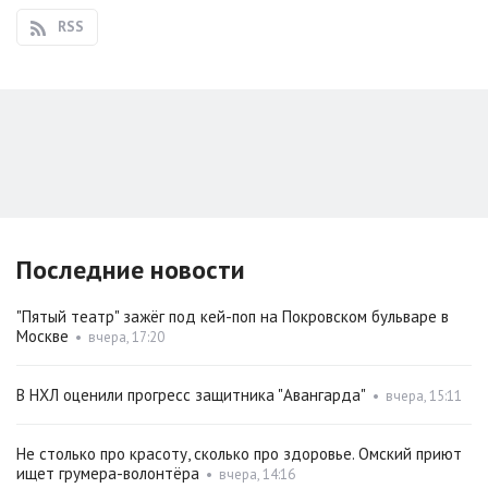
RSS
Последние новости
"Пятый театр" зажёг под кей-поп на Покровском бульваре в
Москве
•
вчера, 17:20
В НХЛ оценили прогресс защитника "Авангарда"
•
вчера, 15:11
Не столько про красоту, сколько про здоровье. Омский приют
ищет грумера-волонтёра
•
вчера, 14:16