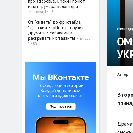
про здоровье. Омский приют
ищет грумера-волонтёра
•
вчера, 14:16
От "сидеть" до фристайла.
"Детский ЭкоЦентр" научит
СВОБОДН
дружить с собаками и
ОМ
раскрывать их таланты
•
вчера,
12:09
УК
Автор:
В гор
прина
Драмат
смежны