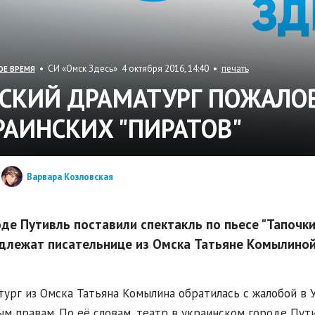
• СИ «Омск Здесь» 4 октября 2016, 14:40 •
печать
ОЕ ВРЕМЯ
СКИЙ ДРАМАТУРГ ПОЖАЛОВ
РАИНСКИХ "ПИРАТОВ"
Варвара Козловская
оде Путивль поставили спектакль по пьесе "Тапочки
длежат писательнице из Омска Татьяне Комылиной
ург из Омска Татьяна Комылина обратилась с жалобой в 
м правам. По её словам, театр в украинском городе Пут