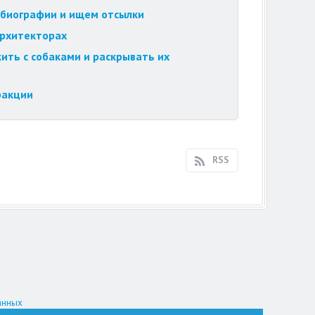
обиографии и ищем отсылки
архитекторах
ить с собаками и раскрывать их
ракции
RSS
анных