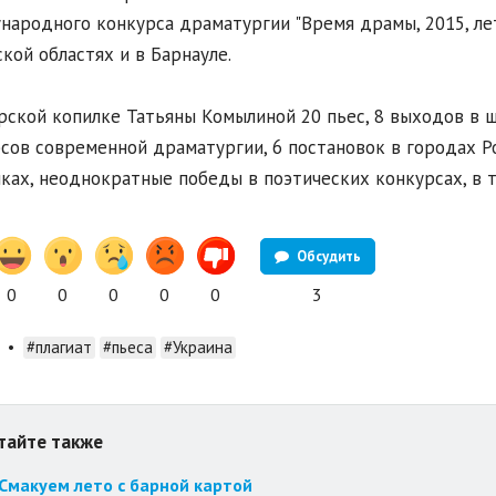
ародного конкурса драматургии "Время драмы, 2015, лето
кой областях и в Барнауле.
рской копилке Татьяны Комылиной 20 пьес, 8 выходов в 
сов современной драматургии, 6 постановок в городах Ро
ках, неоднократные победы в поэтических конкурсах, в 
Обсудить
0
0
0
0
0
3
•
#плагиат
#пьеса
#Украина
тайте также
Смакуем лето с барной картой