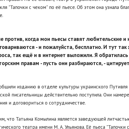
кля "Тапочки с чеком" по её пьесе. Об этом она узнала бл
e.
не против, когда мои пьесы ставят любительские и
говариваются - и пожалуйста, бесплатно. И тут так 
роса, так ещё и в интернет выложили. Я обратилась
торским правам - пусть они разбираются, - цитируе
общили изданию в отделе культуры украинского Путивля 
ской писательницы действительно поступила. Они намерен
ния и договориться о сотрудничестве.
м, что Татьяна Комылина является заведующей литчасть
ического театра имени М. А. Ульянова. Её пьеса "Тапочки 