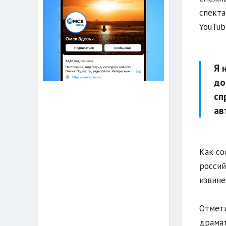
спекта
YouTub
Я 
до
сп
ав
Как со
россий
извине
Отмети
драмат