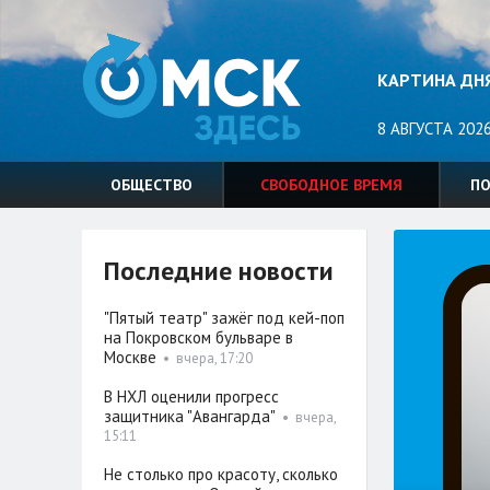
КАРТИНА ДН
8 АВГУСТА 2026
ОБЩЕСТВО
СВОБОДНОЕ ВРЕМЯ
П
Последние новости
"Пятый театр" зажёг под кей-поп
на Покровском бульваре в
Москве
•
вчера, 17:20
В НХЛ оценили прогресс
защитника "Авангарда"
•
вчера,
15:11
Не столько про красоту, сколько