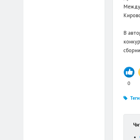
Междун
Кировс
В авто
конкур
сборни
0
Теги
Чи