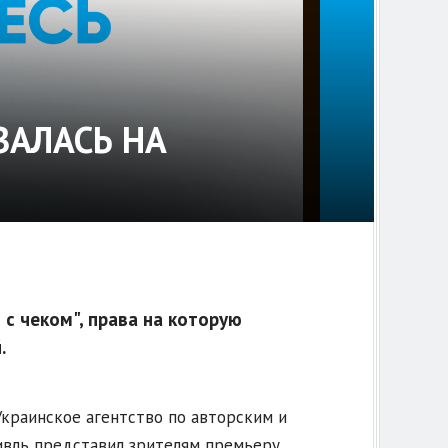
АЛАСЬ НА
 с чеком", права на которую
.
Украинское агентство по авторским и
ивль представил зрителям премьеру