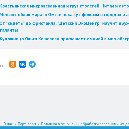
Крестьянская микровселенная и груз страстей. Читаем авт
Меняют облик мира: в Омске покажут фильмы о городах и 
От "сидеть" до фристайла. "Детский ЭкоЦентр" научит друж
таланты
Художница Ольга Кошелева приглашает омичей в мир абст
ься:
О нас
•
Партнерам
•
Политика в отношении обработки персональных д