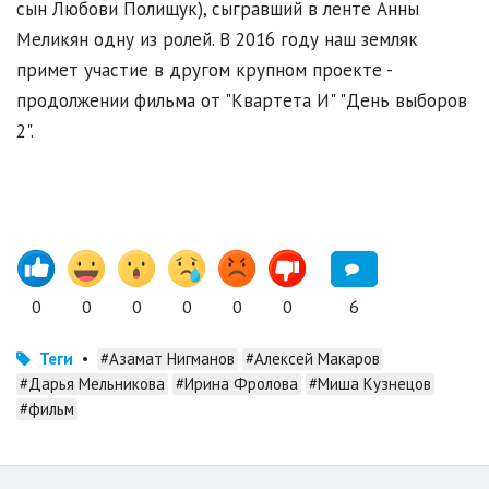
сын Любови Полищук), сыгравший в ленте Анны
Меликян одну из ролей. В 2016 году наш земляк
примет участие в другом крупном проекте -
продолжении фильма от "Квартета И" "День выборов
2".
0
0
0
0
0
0
6
Теги
•
#Азамат Нигманов
#Алексей Макаров
#Дарья Мельникова
#Ирина Фролова
#Миша Кузнецов
#фильм