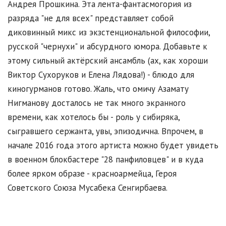
Андрея Прошкина. Эта лента-фантасмогория из
разряда "не для всех" представляет собой
диковинный микс из экзстенциональной философии,
русской "чернухи" и абсурдного юмора. Добавьте к
этому сильный актёрский ансамбль (ах, как хороши
Виктор Сухоруков и Елена Лядова!) - блюдо для
киногурманов готово. Жаль, что омичу Азамату
Нигманову досталось не так много экранного
времени, как хотелось бы - роль у сибиряка,
сыгравшего сержанта, увы, эпизодична. Впрочем, в
начале 2016 года этого артиста можно будет увидеть
в военном блокбастере "28 панфиловцев" и в куда
более ярком образе - красноармейца, Героя
Советского Союза Мусабека Сенгирбаева.