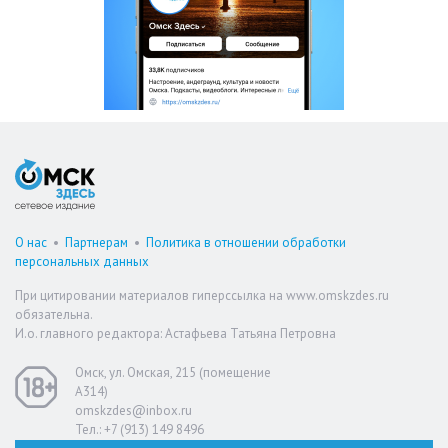
О нас
•
Партнерам
•
Политика в отношении обработки
персональных данных
При цитировании материалов гиперссылка на www.omskzdes.ru
обязательна.
И.о. главного редактора: Астафьева Татьяна Петровна
Омск, ул. Омская, 215 (помещение
А314)
omskzdes@inbox.ru
Тел.: +7 (913) 149 8496