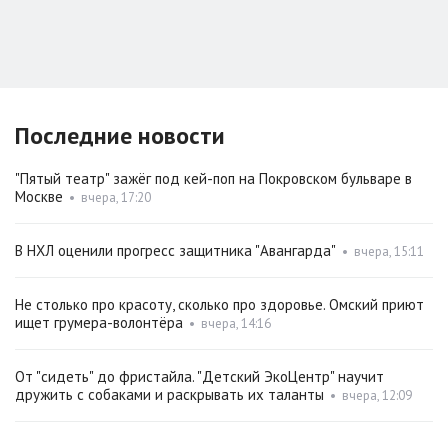
Последние новости
"Пятый театр" зажёг под кей-поп на Покровском бульваре в
Москве
•
вчера, 17:20
В НХЛ оценили прогресс защитника "Авангарда"
•
вчера, 15:11
Не столько про красоту, сколько про здоровье. Омский приют
ищет грумера-волонтёра
•
вчера, 14:16
От "сидеть" до фристайла. "Детский ЭкоЦентр" научит
дружить с собаками и раскрывать их таланты
•
вчера, 12:09