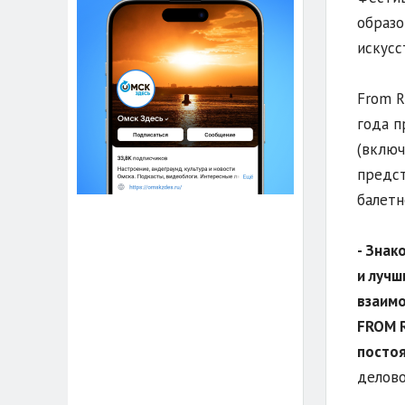
образо
искусс
From R
года п
(включ
предст
балетн
- Знак
и лучш
взаимо
FROM R
постоя
делово