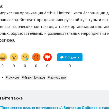
а:
ерческая организация Artisia Limited - член Ассоциации д
зация содействует продвижению русской культуры и иску
ению творческих контактов, а также организации выставо
рных, образовательных и развлекательных мероприятий 
региона.
Обсудить
0
0
0
0
0
0
•
#Гонконг
#Иван Поляков
#искусство
тайте также
"Творчество нельзя регулировать". Виктория Дайнеко о так