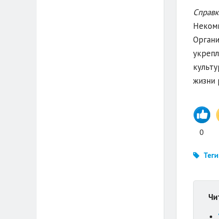
Справк
Некомм
Органи
укрепл
культу
жизни 
0
Теги
Чи