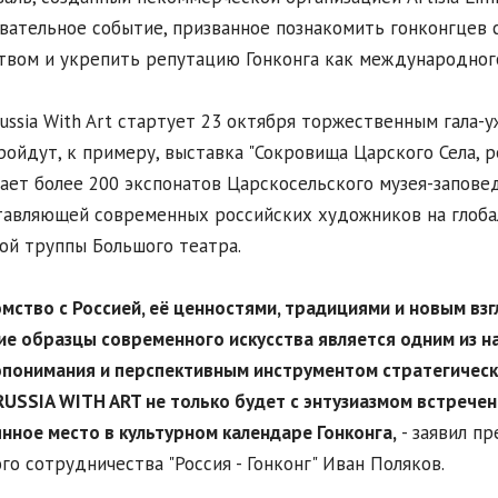
вательное событие, призванное познакомить гонконгцев 
твом и укрепить репутацию Гонконга как международного
ussia With Art стартует 23 октября торжественным гала-
ройдут, к примеру, выставка "Сокровища Царского Села, 
ает более 200 экспонатов Царскосельского музея-заповед
авляющей современных российских художников на глобал
ой труппы Большого театра.
омство с Россией, её ценностями, традициями и новым вз
ие образцы современного искусства является одним из 
понимания и перспективным инструментом стратегическо
USSIA WITH ART не только будет с энтузиазмом встречен 
нное место в культурном календаре Гонконга,
- заявил п
го сотрудничества "Россия - Гонконг" Иван Поляков.