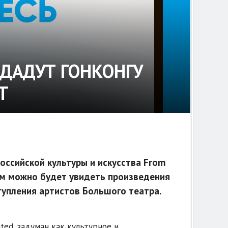
ДАДУТ ГОНКОНГУ
T
оссийской культуры и искусства From
жом можно будет увидеть произведения
тупления артистов Большого театра.
ted, задуман как культурное и