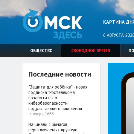
КАРТИНА ДН
6 АВГУСТА 2026
ОБЩЕСТВО
СВОБОДНОЕ ВРЕМЯ
П
Последние новости
"Защита для ребёнка" - новая
подписка "Ростелекома"
позаботится о
кибербезопасности
подрастающего поколения
•
вчера, 16:53
Начинали с рычагов,
переключаемых вручную.