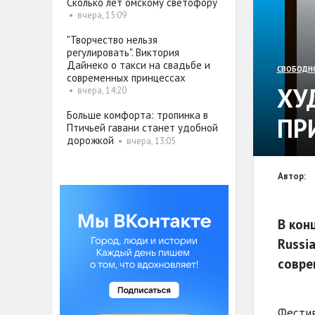
Сколько лет омскому светофору
•
вчера, 15:09
"Творчество нельзя
регулировать". Виктория
Дайнеко о такси на свадьбе и
СВОБОДН
современных принцессах
ХУ
•
вчера, 14:20
Больше комфорта: тропинка в
ПР
Птичьей гавани станет удобной
дорожкой
•
вчера, 13:05
Автор:
В кон
Russi
совре
Фестив