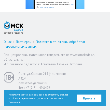
О нас
•
Партнерам
•
Политика в отношении обработки
персональных данных
При цитировании материалов гиперссылка на www.omskzdes.ru
обязательна.
И.о. главного редактора: Астафьева Татьяна Петровна
Омск, ул. Омская, 215 (помещение
А314)
omskzdes@inbox.ru
Тел.: +7 (913) 149 8496
Используя сайт, я даю согласие на обработку файлов
Принять
«cookie» и персональных данных в соответствии с
Версия для слабовидящих
Политикой