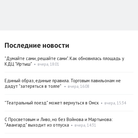
Последние новости
"Думайте сами, решайте сами". Как обновилась площадь у
КДЦ "Иртыш"
•
вчера, 18:01
Единый образ, единые правила. Торговым павильонам не
дадут "затеряться в толпе"
•
вчера, 16:08
"Театральный поезд" может вернуться в Омск
•
вчера, 15:34
С Просветовым и Ливо, но без Войнова и Мартынова:
"Авангард" выходит из отпуска
•
вчера, 14:31