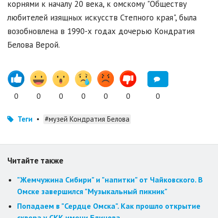
корнями к началу 20 века, к омскому "Обществу
любителей изящных искусств Степного края", была
возобновлена в 1990-х годах дочерью Кондратия
Белова Верой.
0
0
0
0
0
0
0
Теги
•
#музей Кондратия Белова
Читайте также
"Жемчужина Сибири" и "напитки" от Чайковского. В
Омске завершился "Музыкальный пикник"
Попадаем в "Сердце Омска". Как прошло открытие
сквера у СКК имени Блинова