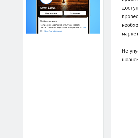
доступ
провес
необхо
маркет
Не упу
нюансы