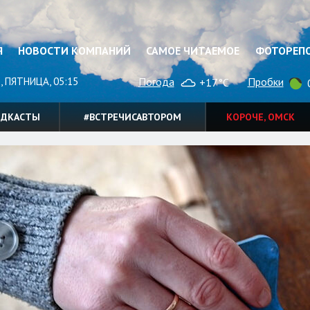
Я
НОВОСТИ КОМПАНИЙ
САМОЕ ЧИТАЕМОЕ
ФОТОРЕП
, ПЯТНИЦА, 05:15
Погода
Пробки
+17°C
0
ОДКАСТЫ
#ВСТРЕЧИСАВТОРОМ
КОРОЧЕ, ОМСК