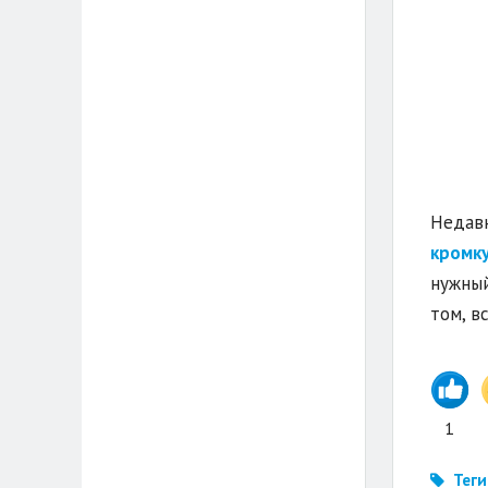
Недавн
кромку
нужный
том, в
1
Теги