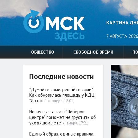
КАРТИНА ДН
7 АВГУСТА 2026
ОБЩЕСТВО
СВОБОДНОЕ ВРЕМЯ
П
Последние новости
"Думайте сами, решайте сами".
Как обновилась площадь у КДЦ
"Иртыш"
•
вчера, 18:01
Новая выставка в "Либеров-
центре" поможет не грустить об
уходящем лете
•
вчера, 17:21
Единый образ, единые правила.