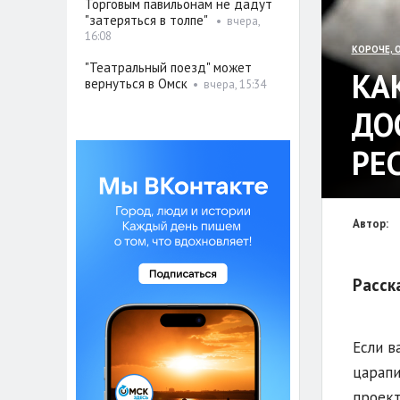
Торговым павильонам не дадут
"затеряться в толпе"
•
вчера,
16:08
КОРОЧЕ, 
"Театральный поезд" может
КА
вернуться в Омск
•
вчера, 15:34
ДО
РЕ
Автор:
Расск
Если в
царапи
проект