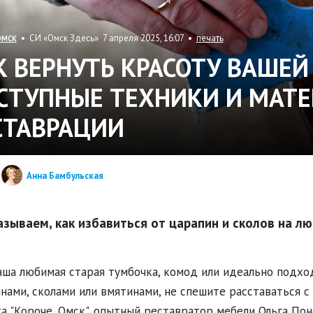
• СИ «Омск Здесь» 7 апреля 2025, 16:07 •
печать
ОМСК
К ВЕРНУТЬ КРАСОТУ ВАШЕЙ
СТУПНЫЕ ТЕХНИКИ И МАТ
СТАВРАЦИИ
Анна Бамбульская
азываем, как избавиться от царапин и сколов на л
аша любимая старая тумбочка, комод или идеально подх
нами, сколами или вмятинами, не спешите расставаться с
а "Короче, Омск", опытный реставратор мебели Ольга По