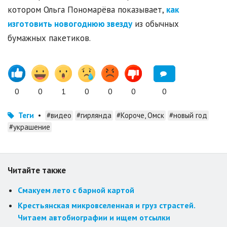
котором Ольга Пономарёва показывает,
как
изготовить новогоднюю звезду
из обычных
бумажных пакетиков.
0
0
1
0
0
0
0
Теги
•
#видео
#гирлянда
#Короче, Омск
#новый год
#украшение
Читайте также
Смакуем лето с барной картой
Крестьянская микровселенная и груз страстей.
Читаем автобиографии и ищем отсылки