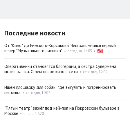
Последние новости
От "Кино" до Римского‑Корсакова. Чем запомнился первый
вечер "Музыкального пикника"
•
сегодня, 14:05
•
Оперативники становятся блогерами, а сестра Супермена
мстит за пса. О чём новое кино в сети
•
сегодня, 12:09
Ищем площадку для собак: где выгулять и потренировать
питомца
•
сегодня, 10:07
"Пятый театр" зажёг под кей-поп на Покровском бульваре в
Москве
•
вчера, 17:20