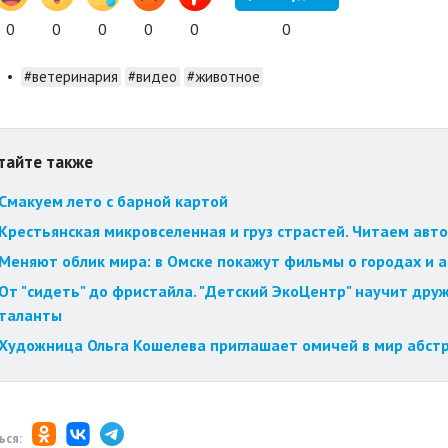
0
0
0
0
0
0
•
#ветеринария
#видео
#животное
тайте также
Смакуем лето с барной картой
Крестьянская микровселенная и груз страстей. Читаем авт
Меняют облик мира: в Омске покажут фильмы о городах и 
От "сидеть" до фристайла. "Детский ЭкоЦентр" научит друж
таланты
Художница Ольга Кошелева приглашает омичей в мир абст
ься: