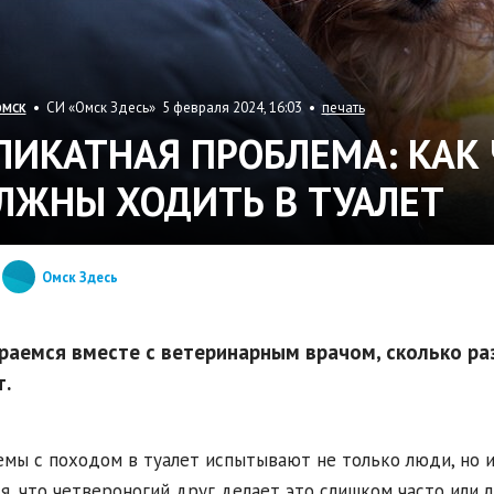
• СИ «Омск Здесь» 5 февраля 2024, 16:03 •
печать
ОМСК
ЛИКАТНАЯ ПРОБЛЕМА: КАК
ЛЖНЫ ХОДИТЬ В ТУАЛЕТ
Омск Здесь
раемся вместе с ветеринарным врачом, сколько ра
т.
мы с походом в туалет испытывают не только люди, но 
я, что четвероногий друг делает это слишком часто или 