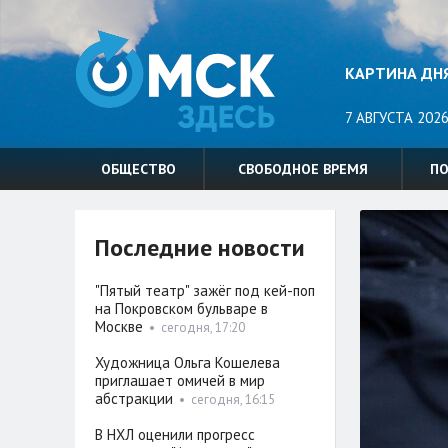
КАРТИНА ДН
7 АВГУСТА 2026
ОБЩЕСТВО
СВОБОДНОЕ ВРЕМЯ
П
Последние новости
"Пятый театр" зажёг под кей-поп
на Покровском бульваре в
Москве
•
сегодня, 17:20
Художница Ольга Кошелева
приглашает омичей в мир
абстракции
•
сегодня, 16:15
В НХЛ оценили прогресс