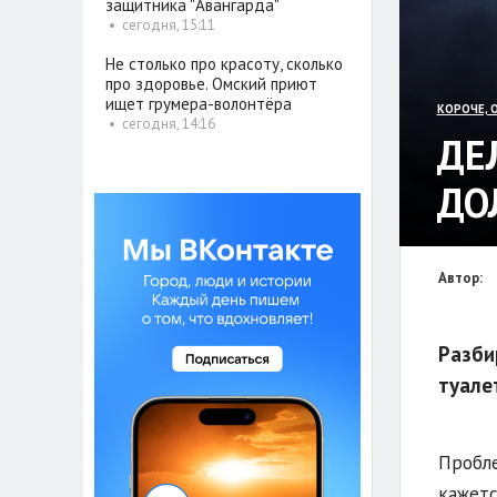
защитника "Авангарда"
•
сегодня, 15:11
Не столько про красоту, сколько
про здоровье. Омский приют
ищет грумера-волонтёра
КОРОЧЕ, 
•
сегодня, 14:16
ДЕ
ДО
Автор:
Разби
туале
Пробле
кажетс