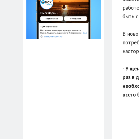
работе
быть с
В ново
потреб
настор
- У ще
раз в 
необхо
всего 