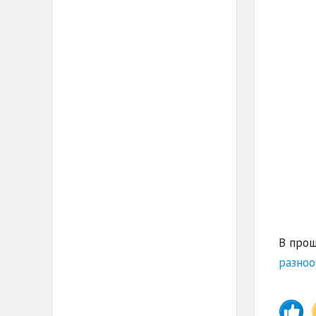
В прош
разно