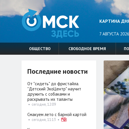
КАРТИНА ДН
7 АВГУСТА 2026
ОБЩЕСТВО
СВОБОДНОЕ ВРЕМЯ
П
Последние новости
От "сидеть" до фристайла.
"Детский ЭкоЦентр" научит
дружить с собаками и
раскрывать их таланты
•
сегодня, 12:09
Смакуем лето с барной картой
•
сегодня, 11:13
•