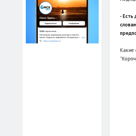
- Есть
словам
предпо
Какие 
"Короч