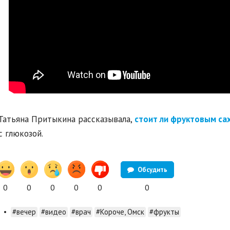
Татьяна Притыкина рассказывала,
стоит ли фруктовым са
с глюкозой.
Обсудить
0
0
0
0
0
0
•
#вечер
#видео
#врач
#Короче, Омск
#фрукты