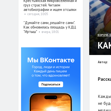
Крестьянская микровселенная и
груз страстей. Читаем
автобиографии и ищем отсылки
•
сегодня, 10:05
"Думайте сами, решайте сами".
Как обновилась площадь у КДЦ
"Иртыш"
•
вчера, 18:01
КОРОЧЕ, 
КА
Автор:
Расск
Каждый
не буд
медици