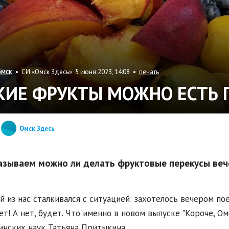
• СИ «Омск Здесь» 5 июня 2023, 14:08 •
печать
ОМСК
КИЕ ФРУКТЫ МОЖНО ЕСТЬ 
Омск Здесь
азываем можно ли делать фруктовые перекусы веч
 из нас сталкивался с ситуацией: захотелось вечером поес
ет! А нет, будет. Что именно в новом выпуске "Короче, О
нских наук Татьяна Притыкина.