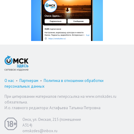
О нас
•
Партнерам
•
Политика в отношении обработки
персональных данных
При цитировании материалов гиперссылка на www.omskzdes.ru
обязательна.
И.о. главного редактора: Астафьева Татьяна Петровна
Омск, ул. Омская, 215 (помещение
А314)
omskzdes@inbox.ru