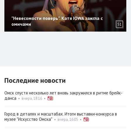
"Невесомости поверь". Катя IOWA зажгла с
омичами
51
Последние новости
Омск спустя несколько лет вновь закружился в ритме брейк-
данса
•
вчера, 18:16
•
Город в деталях и масштабах. Итоги выставки‑конкурса в
музее "Искусство Омска"
•
вчера, 16:05
•