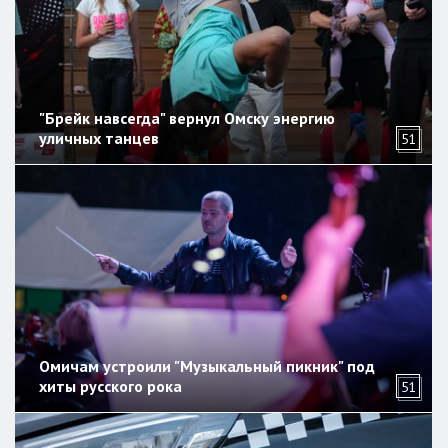
"Брейк навсегда" вернул Омску энергию
уличных танцев
51
Омичам устроили "Музыкальный пикник" под
хиты русского рока
51