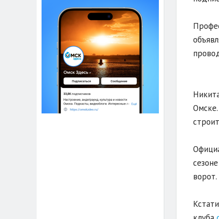
Профес
объявл
провод
Никита
Омске.
строит
Официа
сезоне
ворот.
Кстати
клуба