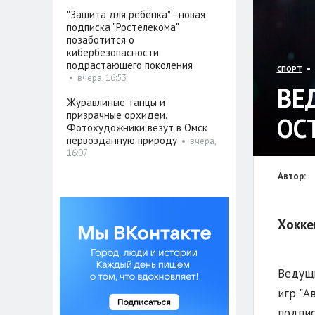
"Защита для ребёнка" - новая
подписка "Ростелекома"
позаботится о
кибербезопасности
подрастающего поколения
• 
СПОРТ
•
вчера, 16:53
ВЕ
Журавлиные танцы и
призрачные орхидеи.
ОС
Фотохудожники везут в Омск
первозданную природу
•
вчера,
16:07
Автор:
Хокке
Ведущи
игр "А
подпис