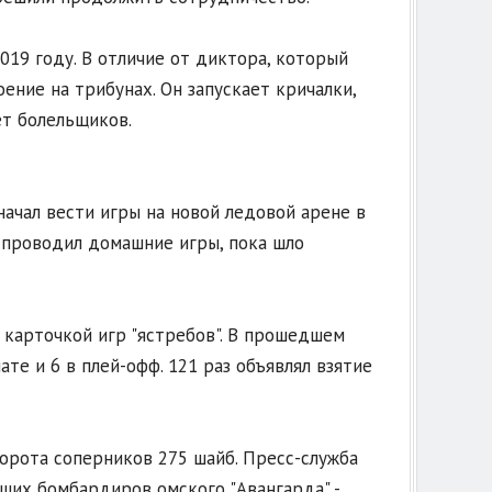
19 году. В отличие от диктора, который
ение на трибунах. Он запускает кричалки,
т болельщиков.
ачал вести игры на новой ледовой арене в
" проводил домашние игры, пока шло
 карточкой игр "ястребов". В прошедшем
те и 6 в плей-офф. 121 раз объявлял взятие
 ворота соперников 275 шайб. Пресс-служба
ших бомбардиров омского "Авангарда" -