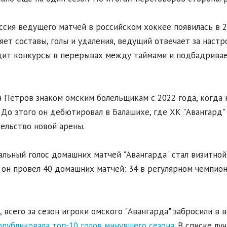
сия ведущего матчей в российском хоккее появилась в 20
яет составы, голы и удаления, ведущий отвечает за настро
ит конкурсы в перерывах между таймами и подбадривае
 Петров знаком омским болельщикам с 2022 года, когда н
 До этого он дебютировал в Балашихе, где ХК "Авангард
ельство новой арены.
льный голос домашних матчей "Авангарда" стал визитной
 он провёл 40 домашних матчей: 34 в регулярном чемпиона
, всего за сезон игроки омского "Авангарда" забросили в
опубликовала топ-10 голов минувшего сезона.
В списке луч