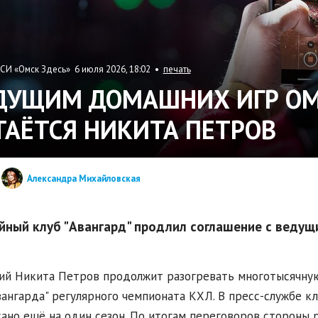
СИ «Омск Здесь» 6 июля 2026, 18:02 •
печать
ДУЩИМ ДОМАШНИХ ИГР ОМС
ТАЁТСЯ НИКИТА ПЕТРОВ
Александра Михайловская
йный клуб "Авангард" продлил соглашение с ведущ
й Никита Петров продолжит разогревать многотысячную 
вангарда" регулярного чемпионата КХЛ. В пресс-службе кл
ано ещё на один сезон. По итогам переговоров стороны