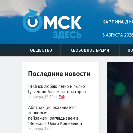
КАРТИНА ДН
6 АВГУСТА 2026
ОБЩЕСТВО
СВОБОДНОЕ ВРЕМЯ
П
Последние новости
"Я Омск люблю легко и пылко".
Гуляем по Аллее литераторов
•
вчера, 18:39
•
Абстракция оказывается
знакомым
пейзажем: заглядываем в
"Зеркало" Ольги Кошелевой
•
вчера, 17:04