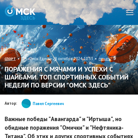
Мен
• СИ «Омск Здесь» 28 октября 2024, 11:33 •
печать
СПОРТ
ПОРАЖЕНИЯ С МЯЧАМИ И УСПЕХИ С
ШАЙБАМИ. ТОП СПОРТИВНЫХ СОБЫТИЙ
НЕДЕЛИ ПО ВЕРСИИ "ОМСК ЗДЕСЬ"
Автор:
Павел Сергеевич
Важные победы "Авангарда" и "Иртыша", но
обидные поражения "Омички" и "Нефтяника-
Титана". Об этих и других спортивных событиях