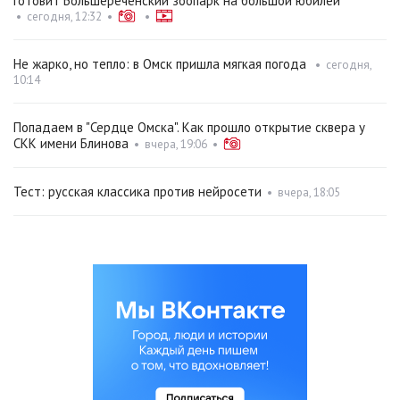
готовит Большереченский зоопарк на большой юбилей
•
сегодня, 12:32
•
•
Не жарко, но тепло: в Омск пришла мягкая погода
•
сегодня,
10:14
Попадаем в "Сердце Омска". Как прошло открытие сквера у
СКК имени Блинова
•
вчера, 19:06
•
Тест: русская классика против нейросети
•
вчера, 18:05