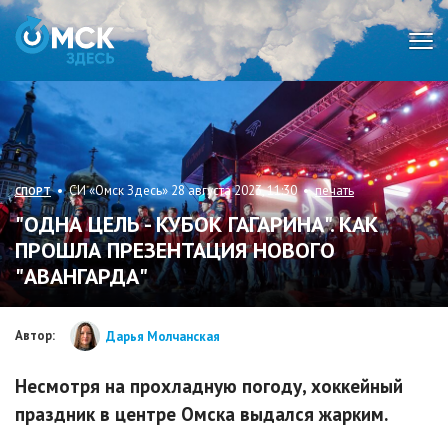
Мен
• СИ «Омск Здесь» 28 августа 2023, 11:30 •
печать
СПОРТ
"ОДНА ЦЕЛЬ - КУБОК ГАГАРИНА". КАК
ПРОШЛА ПРЕЗЕНТАЦИЯ НОВОГО
"АВАНГАРДА"
Автор:
Дарья Молчанская
Несмотря на прохладную погоду, хоккейный
праздник в центре Омска выдался жарким.