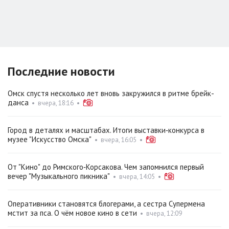
Последние новости
Омск спустя несколько лет вновь закружился в ритме брейк-
данса
•
вчера, 18:16
•
Город в деталях и масштабах. Итоги выставки‑конкурса в
музее "Искусство Омска"
•
вчера, 16:05
•
От "Кино" до Римского‑Корсакова. Чем запомнился первый
вечер "Музыкального пикника"
•
вчера, 14:05
•
Оперативники становятся блогерами, а сестра Супермена
мстит за пса. О чём новое кино в сети
•
вчера, 12:09