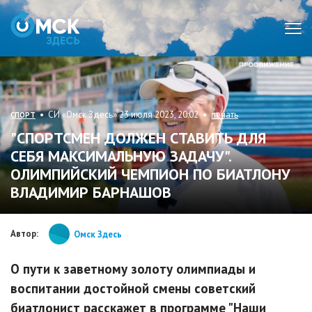
Мен
• СИ «Омск Здесь» 23 июля 2023, 20:02 •
печать
СПОРТ
"СПОРТСМЕН ДОЛЖЕН СТАВИТЬ ДЛЯ
СЕБЯ МАКСИМАЛЬНУЮ ЗАДАЧУ".
ОЛИМПИЙСКИЙ ЧЕМПИОН ПО БИАТЛОНУ
ВЛАДИМИР БАРНАШОВ
Автор:
Омск Здесь
О пути к заветному золоту олимпиады и
воспитании достойной смены советский
биатлонист расскажет в программе "Наши