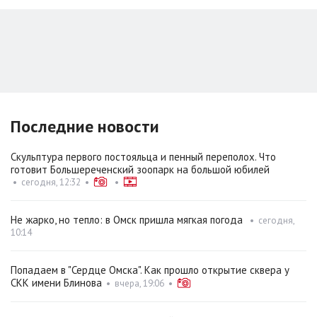
Последние новости
Скульптура первого постояльца и пенный переполох. Что
готовит Большереченский зоопарк на большой юбилей
•
сегодня, 12:32
•
•
Не жарко, но тепло: в Омск пришла мягкая погода
•
сегодня,
10:14
Попадаем в "Сердце Омска". Как прошло открытие сквера у
СКК имени Блинова
•
вчера, 19:06
•