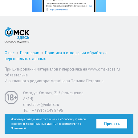
О нас
•
Партнерам
•
Политика в отношении обработки
персональных данных
При цитировании материалов гиперссылка на www.omskzdes.ru
обязательна.
И.о. главного редактора: Астафьева Татьяна Петровна
Омск, ул. Омская, 215 (помещение
А314)
omskzdes@inbox.ru
Тел.: +7 (913) 149 8496
Используя сайт, я даю согласие на обработку файлов
Принять
«cookie» и персональных данных в соответствии с
Версия для слабовидящих
Политикой