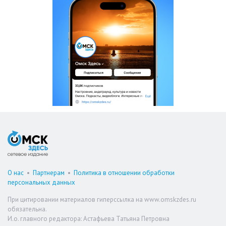
О нас
•
Партнерам
•
Политика в отношении обработки
персональных данных
При цитировании материалов гиперссылка на www.omskzdes.ru
обязательна.
И.о. главного редактора: Астафьева Татьяна Петровна