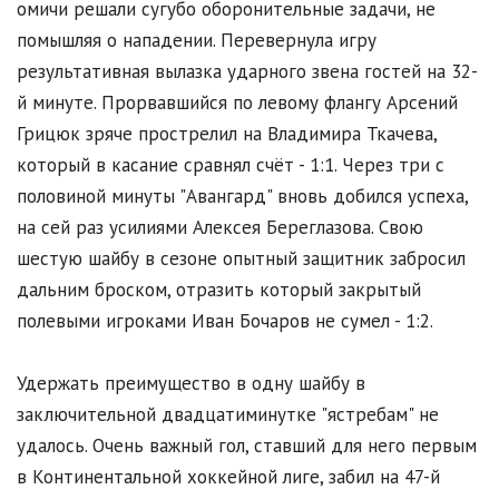
омичи решали сугубо оборонительные задачи, не
помышляя о нападении. Перевернула игру
результативная вылазка ударного звена гостей на 32-
й минуте. Прорвавшийся по левому флангу Арсений
Грицюк зряче прострелил на Владимира Ткачева,
который в касание сравнял счёт - 1:1. Через три с
половиной минуты "Авангард" вновь добился успеха,
на сей раз усилиями Алексея Береглазова. Свою
шестую шайбу в сезоне опытный защитник забросил
дальним броском, отразить который закрытый
полевыми игроками Иван Бочаров не сумел - 1:2.
Удержать преимущество в одну шайбу в
заключительной двадцатиминутке "ястребам" не
удалось. Очень важный гол, ставший для него первым
в Континентальной хоккейной лиге, забил на 47-й