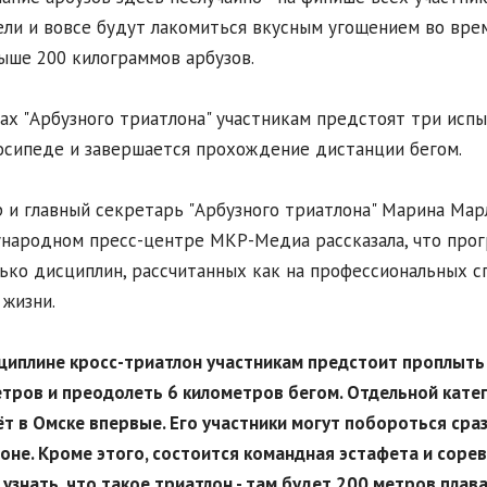
ели и вовсе будут лакомиться вкусным угощением во врем
ыше 200 килограммов арбузов.
ах "Арбузного триатлона" участникам предстоят три испы
осипеде и завершается прохождение дистанции бегом.
 и главный секретарь "Арбузного триатлона" Марина Мар
ародном пресс-центре МКР-Медиа рассказала, что прог
ько дисциплин, рассчитанных как на профессиональных с
 жизни.
сциплине кросс-триатлон участникам предстоит проплыть
тров и преодолеть 6 километров бегом. Отдельной катег
т в Омске впервые. Его участники могут побороться сразу 
оне. Кроме этого, состоится командная эстафета и сорев
узнать, что такое триатлон - там будет 200 метров плаван