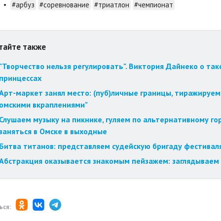
•
#арбуз
#соревнование
#триатлон
#чемпионат
тайте также
"Творчество нельзя регулировать". Виктория Дайнеко о так
принцессах
Арт-маркет занял место: (пуб)личные границы, тиражируем
омскими вкраплениями"
Слушаем музыку на пикнике, гуляем по альтернативному го
заняться в Омске в выходные
Битва титанов: представляем судейскую бригаду фестиваля
Абстракция оказывается знакомым пейзажем: заглядываем 
ься: