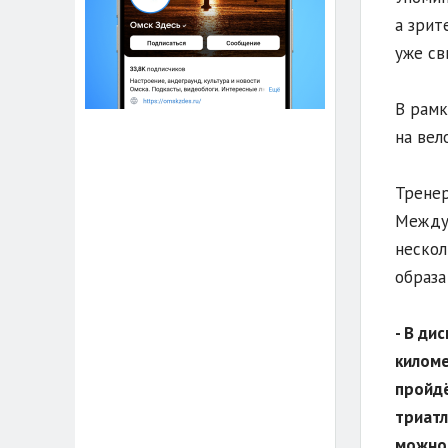
а зрит
уже св
В рамк
на вел
Тренер
Междун
нескол
образа
- В ди
киломе
пройдё
триатл
можно 