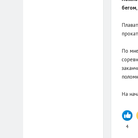
бегом,
Плават
прокат
По мне
соревн
заканч
поломк
На нач
4