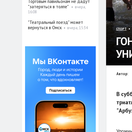
Торговым павильонам не дадут
"затеряться в толпе"
•
вчера,
16:08
"Театральный поезд" может
вернуться в Омск
•
вчера, 15:34
• 
СПОРТ
ГО
УН
Автор:
В суб
триат
"Арбу
Упомин