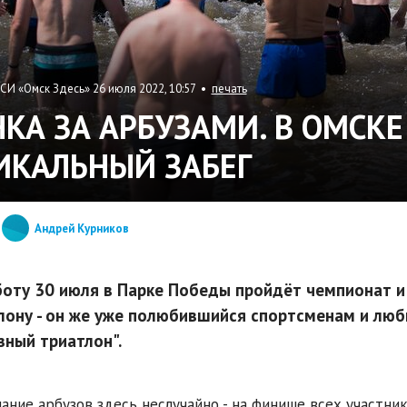
СИ «Омск Здесь» 26 июля 2022, 10:57 •
печать
НКА ЗА АРБУЗАМИ. В ОМСК
ИКАЛЬНЫЙ ЗАБЕГ
Андрей Курников
боту 30 июля в Парке Победы пройдёт чемпионат и
лону - он же уже полюбившийся спортсменам и лю
зный триатлон".
ание арбузов здесь неслучайно - на финише всех участни