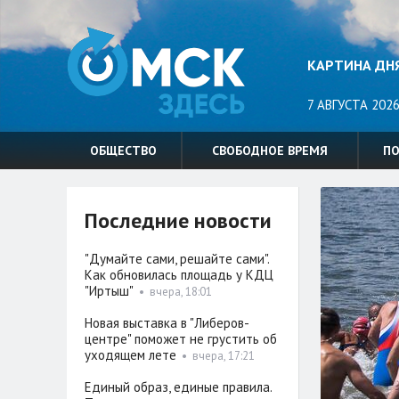
КАРТИНА ДН
7 АВГУСТА 2026
ОБЩЕСТВО
СВОБОДНОЕ ВРЕМЯ
П
Последние новости
"Думайте сами, решайте сами".
Как обновилась площадь у КДЦ
"Иртыш"
•
вчера, 18:01
Новая выставка в "Либеров-
центре" поможет не грустить об
уходящем лете
•
вчера, 17:21
Единый образ, единые правила.