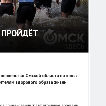
Е ПРОЙДЁТ
 первенство Омской области по кросс-
бителям здорового образа жизни
ков соревнований ждёт угощение арбузами,