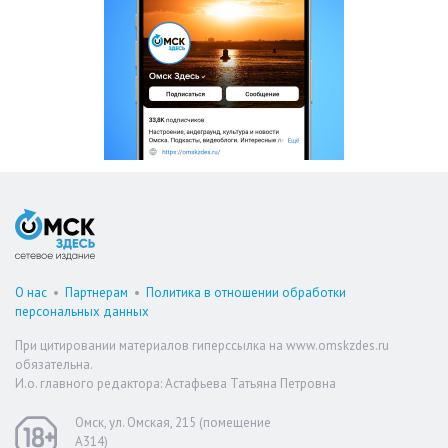
О нас
•
Партнерам
•
Политика в отношении обработки
персональных данных
При цитировании материалов гиперссылка на www.omskzdes.ru
обязательна.
И.о. главного редактора: Астафьева Татьяна Петровна
Омск, ул. Омская, 215 (помещение
А314)