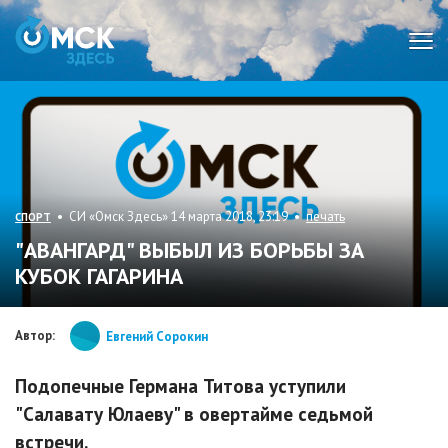
Мен
• СИ «Омск Здесь» 14 марта 2018, 23:19 •
печать
СПОРТ
"АВАНГАРД" ВЫБЫЛ ИЗ БОРЬБЫ ЗА
КУБОК ГАГАРИНА
Автор:
Евгений Сорокин
Подопечные Германа Титова уступили
"Салавату Юлаеву" в овертайме седьмой
встречи.