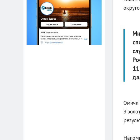
округо
Мн
сп
сл
Ро
11
да
Омичи 
3 золо
резуль
Напомн