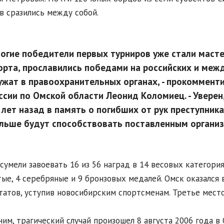
в сразились между собой.
огие победители первых турниров уже стали маст
орта, прославились победами на российских и межд
ужат в правоохранительных органах, - прокоммент
ссии по Омской области Леонид Коломиец. - Уверен
 лет назад в память о погибших от рук преступник
льше будут способствовать поставленным органи
сумели завоевать 16 из 56 наград в 14 весовых категори
тые, 4 серебряные и 9 бронзовых медалей. Омск оказалс
татов, уступив новосибирским спортсменам. Третье место
им, трагический случай произошел 8 августа 2006 года в