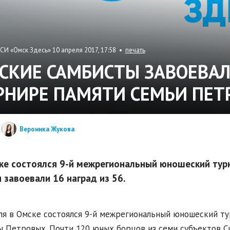
СИ «Омск Здесь» 10 апреля 2017, 17:58 •
печать
СКИЕ САМБИСТЫ ЗАВОЕВАЛ
РНИРЕ ПАМЯТИ СЕМЬИ ПЕТ
Вероника Жукова
ке состоялся 9-й межрегиональный юношеский тур
 завоевали 16 наград из 56.
ля в Омске состоялся 9-й межрегиональный юношеский ту
 Петровых. Почти 120 юных борцов из семи субъектов С