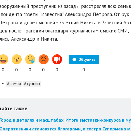
вооружённый преступник из засады расстрелял всю семью
пондента газеты "Известия" Александра Петрова. От рук 
Петрова и двое сыновей - 7-летний Никита и 3-летний Ар
цев после трагедии благодаря журналистам омских СМИ, 
лись Александр и Никита.
Обсудить
0
0
0
0
0
0
•
#самбо
#турнир
тайте также
Город в деталях и масштабах. Итоги выставки‑конкурса в му
Оперативники становятся блогерами, а сестра Супермена мст