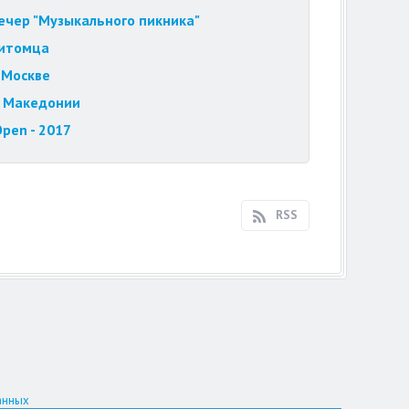
вечер "Музыкального пикника"
питомца
 Москве
е Македонии
pen - 2017
RSS
анных