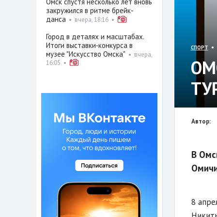
Омск спустя несколько лет вновь
закружился в ритме брейк-
данса
•
вчера, 18:16
•
Город в деталях и масштабах.
Итоги выставки‑конкурса в
• 
СПОРТ
музее "Искусство Омска"
•
вчера,
ОМ
16:05
•
ТУ
Автор:
В Омс
Омичи
8 апре
Никиты