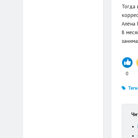
Тогда 
коррес
Алёна 
8 меся
занима
0
Теги
Чи