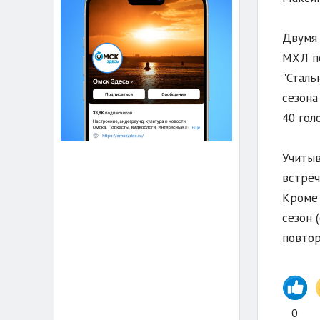
Двумя 
МХЛ по
"Сталь
сезона
40 гол
Учитыв
встреч
Кроме 
сезон 
повтор
0