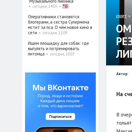
"Музыкального пикника"
•
сегодня, 14:05
•
• 
Оперативники становятся
СПОРТ
блогерами, а сестра Супермена
ОМ
мстит за пса. О чём новое кино в
сети
•
сегодня, 12:09
РЕ
Ищем площадку для собак: где
выгулять и потренировать
ЛИ
питомца
•
сегодня, 10:07
Автор:
На сч
В очер
тольят
Максим