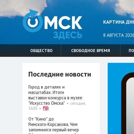
КАРТИНА ДН
8 АВГУСТА 2026
ОБЩЕСТВО
СВОБОДНОЕ ВРЕМЯ
П
Последние новости
Город в деталях и
масштабах. Итоги
выставки‑конкурса в музее
"Искусство Омска"
•
сегодня,
16:05
•
От "Кино" до
Римского‑Корсакова. Чем
запомнился первый вечер