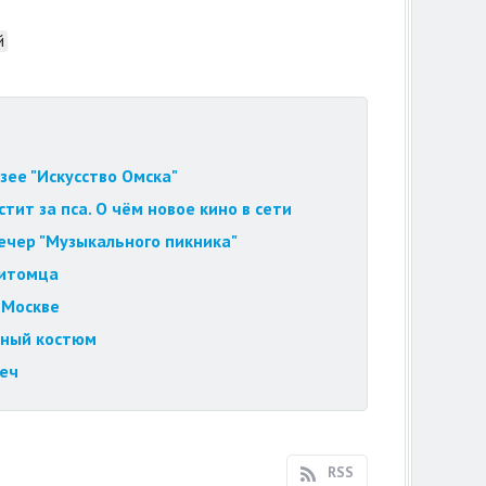
й
зее "Искусство Омска"
ит за пса. О чём новое кино в сети
вечер "Музыкального пикника"
питомца
 Москве
ебный костюм
еч
RSS