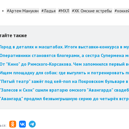
•
#Артем Манукян
#Ладья
#МХЛ
#ХК Омские ястребы
#хокке
тайте также
Город в деталях и масштабах. Итоги выставки‑конкурса в му
Оперативники становятся блогерами, а сестра Супермена мст
От "Кино" до Римского‑Корсакова. Чем запомнился первый 
Ищем площадку для собак: где выгулять и потренировать 
"Пятый театр" зажёг под кей-поп на Покровском бульваре в
"Залесов и Скок" сшили вратарю омского "Авангарда" свад
"Авангард" продлил безвыигрышную серию до четырёх встр
ься: