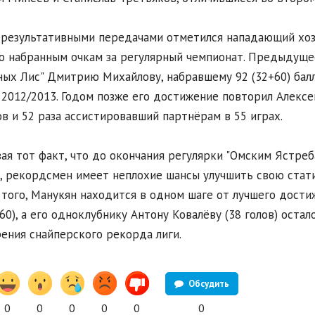
результативными передачами отметился нападающий хоз
 набранным очкам за регулярный чемпионат. Предыдуще
ных Лис" Дмитрию Михайлову, набравшему 92 (32+60) балла
 2012/2013. Годом позже его достижение повторил Алексе
ов и 52 раза ассистировавший партнёрам в 55 играх.
ая тот факт, что до окончания регулярки "Омским Ястре
, рекордсмен имеет неплохие шансы улучшить свою стат
того, Манукян находится в одном шаге от лучшего дости
(60), а его одноклубнику Антону Ковалёву (38 голов) оста
ения снайперского рекорда лиги.
Обсудить
0
0
0
0
0
0