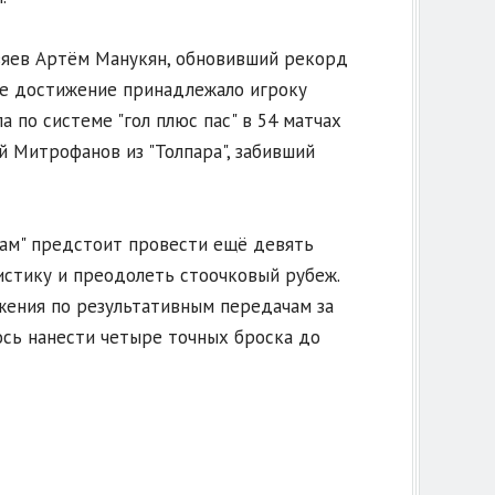
яев Артём Манукян, обновивший рекорд
е достижение принадлежало игроку
 по системе "гол плюс пас" в 54 матчах
й Митрофанов из "Толпара", забивший
бам" предстоит провести ещё девять
истику и преодолеть стоочковый рубеж.
жения по результативным передачам за
лось нанести четыре точных броска до