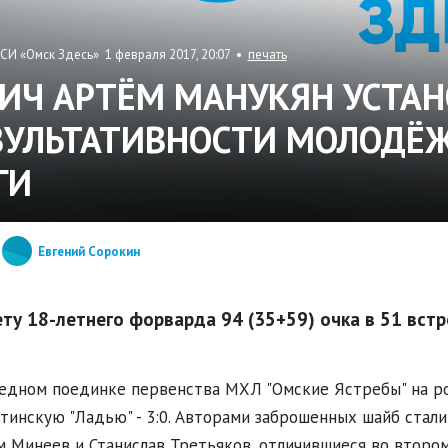
СИ «Омск Здесь» 1 февраля 2017, 20:07 •
печать
ИЧ АРТЁМ МАНУКЯН УСТАН
ЗУЛЬТАТИВНОСТИ МОЛОДЁ
ГИ
Евгений Сорокин
ету 18-летнего форварда 94 (35+59) очка в 51 встр
едном поединке первенства МХЛ "Омские Ястребы" на р
тинскую "Ладью" - 3:0. Авторами заброшенных шайб стал
 Минеев и Станислав Третьяков, отличившиеся во втором