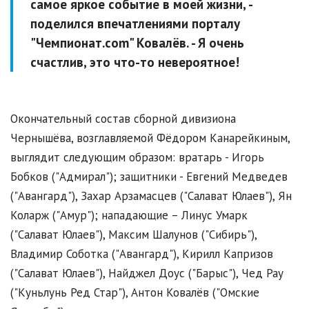
самое яркое событие в моей жизни, -
поделился впечатлениями порталу
"Чемпионат.com" Ковалёв. - Я очень
счастлив, это что-то невероятное!
Окончательный состав сборной дивизиона
Чернышёва, возглавляемой Фёдором Канарейкиным,
выглядит следующим образом: вратарь - Игорь
Бобков ("Адмирал"); защитники - Евгений Медведев
("Авангард"), Захар Арзамасцев ("Салават Юлаев"), Ян
Коларж ("Амур"); нападающие – Линус Умарк
("Салават Юлаев"), Максим Шалунов ("Сибирь"),
Владимир Соботка ("Авангард"), Кирилл Капризов
("Салават Юлаев"), Найджел Доус ("Барыс"), Чед Рау
("Куньлунь Ред Стар"), Антон Ковалёв ("Омские