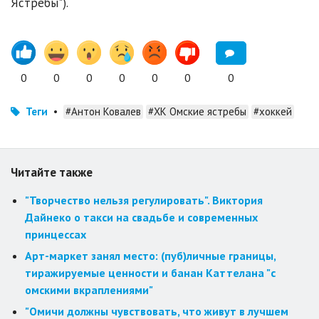
Ястребы").
0
0
0
0
0
0
0
Теги
•
#Антон Ковалев
#ХК Омские ястребы
#хоккей
Читайте также
"Творчество нельзя регулировать". Виктория
Дайнеко о такси на свадьбе и современных
принцессах
Арт-маркет занял место: (пуб)личные границы,
тиражируемые ценности и банан Каттелана "с
омскими вкраплениями"
"Омичи должны чувствовать, что живут в лучшем