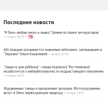
Последние новости
"Я Омск люблю легко и пылко". Гуляем по Аллее литераторов
•
вчера, 18:39
•
Абстракция оказывается знакомым пейзажем: заглядываем в
"Зеркало" Ольги Кошелевой
•
вчера, 17:04
"Защита для ребёнка" - новая подписка "Ростелекома"
позаботится о кибербезопасности подрастающего поколения
•
вчера, 16:53
Журавлиные танцы и призрачные орхидеи. Фотохудожники
везут в Омск первозданную природу
•
вчера, 16:07