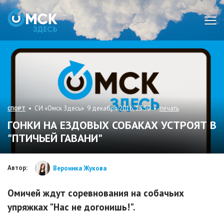
Мен
• СИ «Омск Здесь» 9 декабря 2016, 13:50 •
печать
СПОРТ
ГОНКИ НА ЕЗДОВЫХ СОБАКАХ УСТРОЯТ В
"ПТИЧЬЕЙ ГАВАНИ"
Автор:
Вероника Жукова
Омичей ждут соревнования на собачьих
упряжках "Нас не догонишь!".