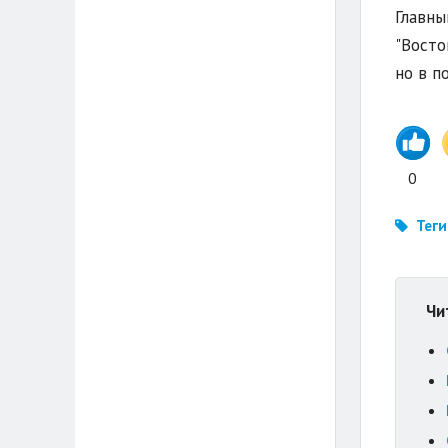
Главны
"Восто
но в по
0
Теги
Чи