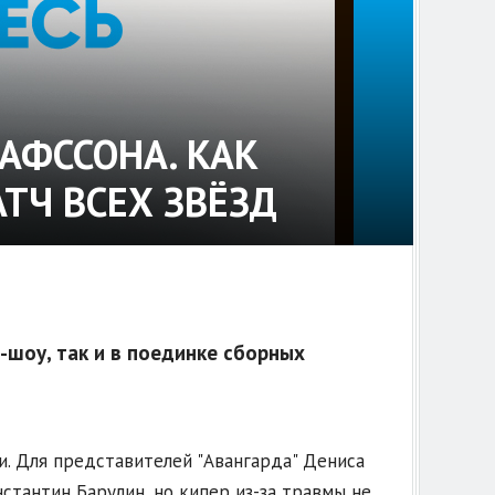
АФССОНА. КАК
ТЧ ВСЕХ ЗВЁЗД
-шоу, так и в поединке сборных
чи. Для представителей "Авангарда" Дениса
стантин Барулин, но кипер из-за травмы не