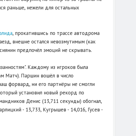
лся раньше, нежели для остальных
олида
, прокатившись по трассе автодрома
заезд, внешне остался невозмутимым (как
оссиянин предпочёл эмоций не скрывать.
язанностям". Каждому из игроков была
м Матч). Паршин вошёл в число
наш форвард, ни его партнёры не смогли
который установил новый рекорд по
мандников Денис (13,711 секунды) обогнал,
рлицкий - 13,733, Кугрышев - 14,016, Гусев -