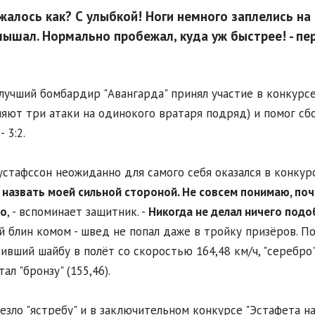
жалось как? С улыбкой! Ноги немного заплелись на
лышал. Нормально пробежал, куда уж быстрее! - п
лучший бомбардир "Авангарда" принял участие в конкурсе
яют три атаки на одинокого вратаря подряд) и помог сб
- 3:2.
устафссон неожиданно для самого себя оказался в конкур
назвать моей сильной стороной. Не совсем понимаю, поч
но
, - вспоминает защитник. -
Никогда не делал ничего подоб
 блин комом - швед не попал даже в тройку призёров. П
ивший шайбу в полёт со скоростью 164,48 км/ч, "серебро"
ал "бронзу" (155,46).
езло "ястребу" и в заключительном конкурсе "Эстафета н