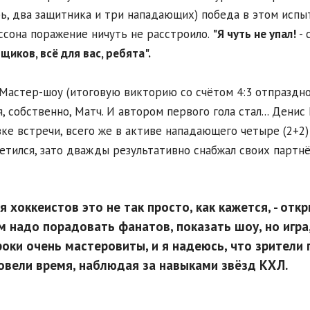
ь, два защитника и три нападающих) победа в этом испыт
ссона поражение ничуть не расстроило.
"Я чуть не упал!
- 
щиков, всё для вас, ребята".
Мастер-шоу (итоговую викторию со счётом 4:3 отпраздно
я, собственно, Матч. И автором первого гола стал... Денис
ке встречи, всего же в активе нападающего четыре (2+2)
етился, зато дважды результативно снабжал своих партн
я хоккеистов это не так просто, как кажется, - отк
м надо порадовать фанатов, показать шоу, но игра,
роки очень мастеровиты, и я надеюсь, что зрители
овели время, наблюдая за навыками звёзд КХЛ.