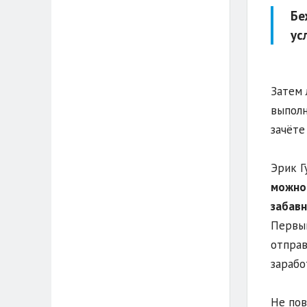
Бе
ус
Затем 
выполн
зачёте 
Эрик Г
можно 
забав
Первый
отправ
заработ
Не пов