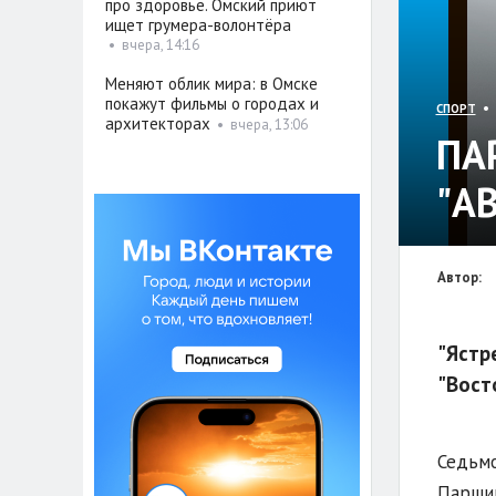
про здоровье. Омский приют
ищет грумера-волонтёра
•
вчера, 14:16
Меняют облик мира: в Омске
покажут фильмы о городах и
• 
СПОРТ
архитекторах
•
вчера, 13:06
ПА
"А
Автор:
"Ястр
"Восто
Седьмо
Паршин