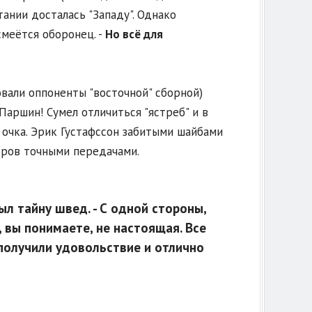
ании досталась "Западу". Однако
смеётся оборонец. -
Но всё для
вали оппоненты "восточной" сборной)
 Паршин! Сумел отличиться "ястреб" и в
 очка. Эрик Густафссон забитыми шайбами
ёров точными передачами.
рыл тайну швед. - С одной стороны,
 вы понимаете, не настоящая. Все
 получили удовольствие и отлично