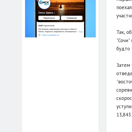
поехал
участн
Так, о
"Сочи"
будто 
Затем 
отведе
"восто
соревн
скорос
уступи
13,843.