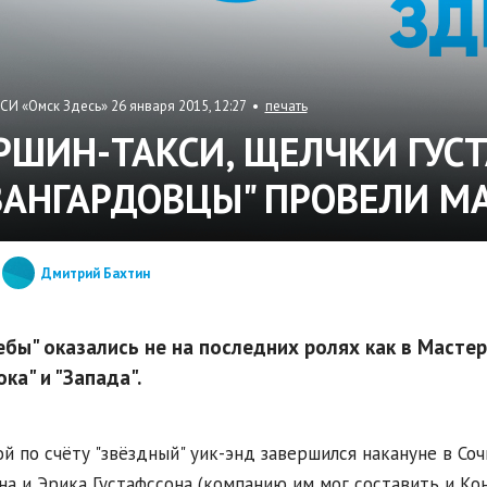
СИ «Омск Здесь» 26 января 2015, 12:27 •
печать
РШИН-ТАКСИ, ЩЕЛЧКИ ГУСТ
ВАНГАРДОВЦЫ" ПРОВЕЛИ МА
Дмитрий Бахтин
ебы" оказались не на последних ролях как в Мастер
ка" и "Запада".
й по счёту "звёздный" уик-энд завершился накануне в Со
а и Эрика Густафссона (компанию им мог составить и Кон