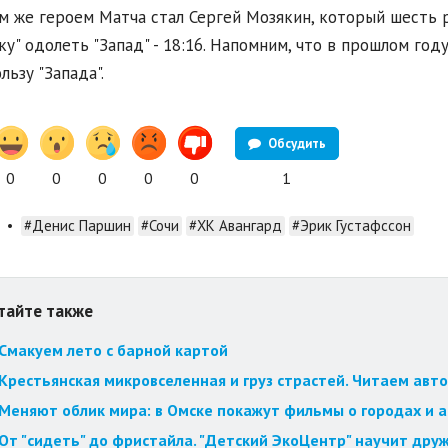
м же героем Матча стал Сергей Мозякин, который шесть р
ку" одолеть "Запад" - 18:16. Напомним, что в прошлом год
льзу "Запада".
Обсудить
0
0
0
0
0
1
•
#Денис Паршин
#Сочи
#ХК Авангард
#Эрик Густафссон
тайте также
Смакуем лето с барной картой
Крестьянская микровселенная и груз страстей. Читаем авт
Меняют облик мира: в Омске покажут фильмы о городах и 
От "сидеть" до фристайла. "Детский ЭкоЦентр" научит друж