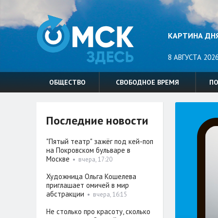
КАРТИНА ДН
8 АВГУСТА 2026
ОБЩЕСТВО
СВОБОДНОЕ ВРЕМЯ
П
Последние новости
"Пятый театр" зажёг под кей-поп
на Покровском бульваре в
Москве
•
вчера, 17:20
Художница Ольга Кошелева
приглашает омичей в мир
абстракции
•
вчера, 16:15
Не столько про красоту, сколько