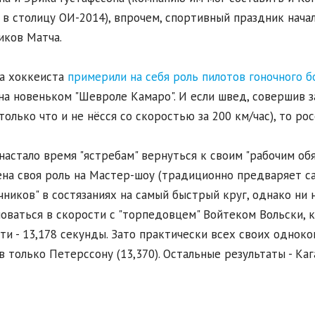
 в столицу ОИ-2014), впрочем, спортивный праздник нача
иков Матча.
ба хоккеиста
примерили на себя роль пилотов гоночного б
 на новеньком "Шевроле Камаро". И если швед, совершив 
только что и не нёсся со скоростью за 200 км/час), то р
настало время "ястребам" вернуться к своим "рабочим об
на своя роль на Мастер-шоу (традиционно предваряет са
чников" в состязаниях на самый быстрый круг, однако ни 
оваться в скорости с "торпедовцем" Войтеком Вольски, 
ти - 13,178 секунды. Зато практически всех своих одноко
в только Петерссону (13,370). Остальные результаты - Кага