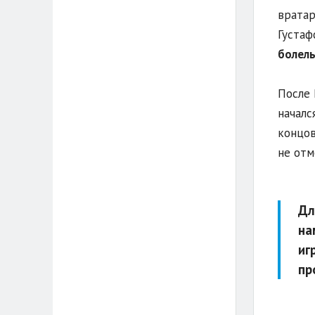
вратар
Густаф
болель
После 
началс
концов
не отм
Дл
на
иг
пр