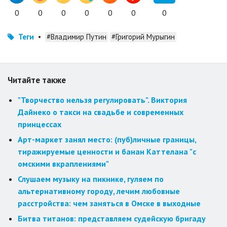
0
0
0
0
0
0
0
Теги
•
#Владимир Путин
#Григорий Мурыгин
Читайте также
"Творчество нельзя регулировать". Виктория
Дайнеко о такси на свадьбе и современных
принцессах
Арт-маркет занял место: (пуб)личные границы,
тиражируемые ценности и банан Каттелана "с
омскими вкраплениями"
Слушаем музыку на пикнике, гуляем по
альтернативному городу, лечим любовные
расстройства: чем заняться в Омске в выходные
Битва титанов: представляем судейскую бригаду