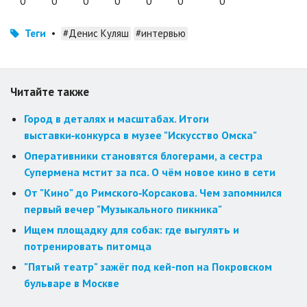
0
0
0
0
0
0
0
Теги
•
#Денис Куляш
#интервью
Читайте также
Город в деталях и масштабах. Итоги
выставки‑конкурса в музее "Искусство Омска"
Оперативники становятся блогерами, а сестра
Супермена мстит за пса. О чём новое кино в сети
От "Кино" до Римского‑Корсакова. Чем запомнился
первый вечер "Музыкального пикника"
Ищем площадку для собак: где выгулять и
потренировать питомца
"Пятый театр" зажёг под кей-поп на Покровском
бульваре в Москве